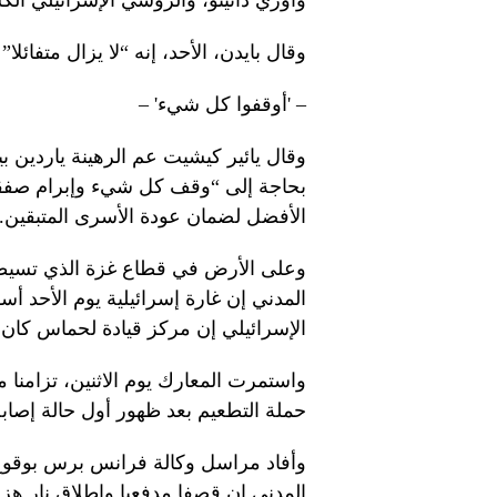
وأوري دانينو، والروسي الإسرائيلي ألك
وقال بايدن، الأحد، إنه “لا يزال متفائلا”
– 'أوقفوا كل شيء' –
وقال يائير كيشيت عم الرهينة ياردين ب
بحاجة إلى “وقف كل شيء وإبرام صفقة”
الأفضل لضمان عودة الأسرى المتبقين.
وعلى الأرض في قطاع غزة الذي تسيطر 
الإسرائيلي إن مركز قيادة لحماس كان ي
واستمرت المعارك يوم الاثنين، تزامنا مع
حملة التطعيم بعد ظهور أول حالة إصابة مؤك
وأفاد مراسل وكالة فرانس برس بوقوع ب
المدني إن قصفا مدفعيا وإطلاق نار 