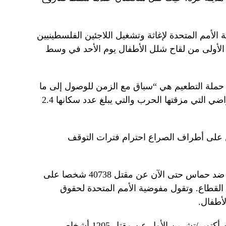
 الأمم المتحدة لإغاثة وتشغيل اللاجئين الفلسطينيين
وا الجرعة الأولى من لقاح شلل الأطفال يوم الأحد في وسط
ن حملة التطعيم هي “سباق مع الزمن للوصول إلى ما
يزيد قليلا على 600 ألف طفل” في الأراضي التي مزقتها الحرب والتي يبلغ عدد سكانها 2.4
ن على أطراف الصراع احترام فترات التوقف
وأسفرت الحملة العسكرية الإسرائيلية ضد حماس حتى الآن عن مقتل 40738 شخصا على
القطاع. وتقول مفوضية الأمم المتحدة لحقوق
أطفال.
وأسفر الهجوم الذي وقع في السابع من أكتوبر/تشرين الأول عن مقتل 1205 أشخاص،