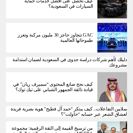
كيف تحصل على أفضل خدمات حماية
السيارات في السعودية؟
GAC تتجاوز حاجز 30 مليون مركبة وتعزز
طموحاتها العالمية
دليلك لأهم شركات دراسة جدوى في السعودية لضمان استدامة
مشروعك
كيف نجح صانع المحتوى “سميرف ريان” في
قيادة ذائقة الجمهور الشبابي على تيك توك؟
بملايين التفاعلات.. كيف يبتكر “حمد آل فطيح” هوية بصرية فريدة
لعشاق الشعر عبر حسابه “حاولت”؟
من ترسيخ القيمة إلى الثقة الرقمية: مجموعة