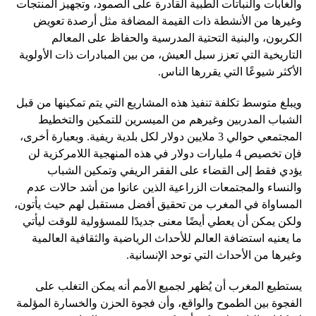
والغابات والنباتات الطبية القادرة على الصمود، وتجهيز المنتجات
وغيرها من الأنشطة ذات القيمة المضافة مثل أرصدة تعويض
الكربون، والبنية التحتية المدرسية والحفاظ على المعالم
التاريخية التي تعزز سبل العيش، من بين المبادرات ذات الأولوية
الأكثر شيوعًا التي يقررها الناس.
ويبلغ متوسط ​​تكلفة تنفيذ هذه المشاريع التي يتم تمكينها من قبل
الشباب المدربين وغيرهم من الميسرين للتمكين والتخطيط
المجتمعي حوالي 3 ملايين دولار لكل بلدية ريفية. وبعبارة أخرى،
فإن تخصيص 4 مليارات دولار في هذه المنهجية اللامركزية لن
يؤدي فقط إلى القضاء على الفقر الريفي وتمكين الشباب
والنساء والمجتمعات الزراعية الذين عانوا من أشد حالات عدم
المساواة في المغرب من تحقيق أفضل مستقبل لهم حيث يأتون،
ولكن يمكن أن يعطي أيضًا معنى جديدًا للمسؤولية للوقت ليأتي
ما يعنيه استضافة العالم للأحداث الرياضية والثقافية العالمية
وغيرها من الأحداث التي توحد الإنسانية.
يستطيع المغرب أن يُظهر لجميع الأمم أنه يمكن التغلب على
الفجوة بين الطموح والواقع، وأن فجوة الحزن والخسارة المؤلمة