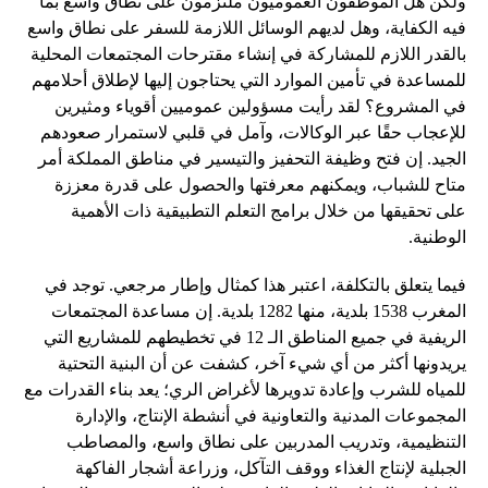
ولكن هل الموظفون العموميون ملتزمون على نطاق واسع بما
فيه الكفاية، وهل لديهم الوسائل اللازمة للسفر على نطاق واسع
بالقدر اللازم للمشاركة في إنشاء مقترحات المجتمعات المحلية
للمساعدة في تأمين الموارد التي يحتاجون إليها لإطلاق أحلامهم
في المشروع؟ لقد رأيت مسؤولين عموميين أقوياء ومثيرين
للإعجاب حقًا عبر الوكالات، وآمل في قلبي لاستمرار صعودهم
الجيد. إن فتح وظيفة التحفيز والتيسير في مناطق المملكة أمر
متاح للشباب، ويمكنهم معرفتها والحصول على قدرة معززة
على تحقيقها من خلال برامج التعلم التطبيقية ذات الأهمية
الوطنية.
فيما يتعلق بالتكلفة، اعتبر هذا كمثال وإطار مرجعي. توجد في
المغرب 1538 بلدية، منها 1282 بلدية. إن مساعدة المجتمعات
الريفية في جميع المناطق الـ 12 في تخطيطهم للمشاريع التي
يريدونها أكثر من أي شيء آخر، كشفت عن أن البنية التحتية
للمياه للشرب وإعادة تدويرها لأغراض الري؛ يعد بناء القدرات مع
المجموعات المدنية والتعاونية في أنشطة الإنتاج، والإدارة
التنظيمية، وتدريب المدربين على نطاق واسع، والمصاطب
الجبلية لإنتاج الغذاء ووقف التآكل، وزراعة أشجار الفاكهة