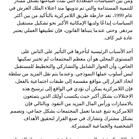
ومن بين السياسات المتعددة التي تمت صياغتها بشكل ممتاز
للتنمية المستدامة والتي تم تدوينها منذ اعتلاء الملك العرش في
عام 1999، تعد خارطة طريق اللامركزية بالتأكيد من بين أكثر
السياسات إبداعًا ولديها الإمكانية الأكبر نحو تشكيل مستقبل
مزدهر. وحتى عندما يتبناها القانون، فإن تطبيقها العملي يعتبر
عادة غير كاف.
أحد الأسباب الرئيسية لتأخرها في التأثير على الناس على
المستوى المحلي هو أن معظم المجتمعات لم تختبر تمكينها
الخاص، وأن الحوار الشامل والتشاركي والتخطيط للمستقبل
ليس أسلوب عملها النموذجي. وعندما يتم نقل المزيد من سلطة
اتخاذ القرار إلى مواقع مقسمة إلى طبقات اجتماعية بالفعل،
فإن اللامركزية يمكن أن تؤدي في الواقع إلى ترسيخ هذه
الاختلالات بشكل أكبر حيث يكتسب أولئك الذين يتمتعون
بالامتيازات ورأس المال المزيد من النفوذ. وبالتالي فإن
اللامركزية تتبع عندما تعمل المجتمعات بشكل جماعي، وتصمم
بشكل مشترك وتشارك في صنع القرار لتحقيق الأهداف
الشخصية والجماعية المشتركة.