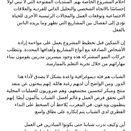
أحلام المشروع الخاصة بهم. المنتديات المفتوحة التي لا تبني أولاً
إحساسًا بالاتجاه الشخصي والتحليل الذاتي للفردية والعلاقات
الاجتماعية وتوقعات العمل والمجالات الرئيسية الأخرى للحياة
تؤدي إلى انفصال بين المشاريع التي تظهر وما يريده الناس
بالفعل.
إن التمكين قبل تخطيط المشروع يعمل على مواءمة إرادة
الأشخاص الصادقة مع أنواع المشاريع وأهدافها المحددة. وتتطلب
حركات النمو المشتركة هذه وجود ميسرين مدربين يقومون ببناء
مهاراتهم من خلال تجربة التعلم بالممارسة.
الشباب هم فئة ديموغرافية واعدة بشكل لا يصدق لأداء هذا
الدور. ومن الواضح أن لديهم رغبة هائلة. إنهم يبحثون عن منفذ
منتج ومبكر لتحسين مجتمعهم، وهم ضروريون للعمليات المحلية
التي تحقق فرص العمل وعالم أفضل. الشباب يتألمون أيضًا. إنهم
ينظمون ويدعون. في المغرب، يُلاحظ أن السخط على النداء
الفطري لدى الشباب يتم إنكاره على نطاق واسع.
أين وكيف ندرب شبابنا حتى يكونوا المبادرين في العمل