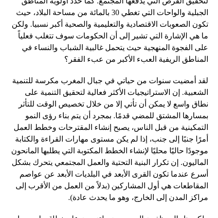
لتحقيق الفرص التي يدفعها المجتمع. كما حدد أولوية المناطق
الجبلية والواحات التي تغطي 30 بالمائة من مساحة البلاد، حيث
تكون الصعوبات الاقتصادية والتعليمية والصحية أكبر نسبيا. ولكن
ما هي الإشارة التي تشير إلى أن الحكومات سوف تتغلب فعلياً
على الفجوة المنهجية حيث يتحمل غالبية الشباب والنساء في
المناطق الريفية العبء الأكبر من عبء الفقر؟
لقد أمضيت سنوات من حياتي في جبال المغرب مكرسة للتنمية
الشعبية. إن الاستراتيجيات الأكثر فعالية لتحقيق التنمية على
نطاق واسع لا يمكن أن تأتي إلا من خلال تخصيص الوقت للتأثر
بمسارها المشتق للمضي قدمًا. بمجرد أن يتم بناء رؤى النمو
التمكينية من قبل الناس، يصبح إنشاء المقترحات وخطط العمل
أمرًا جنبًا إلى جنب، إذا لم يكن مستوى مهارات القراءة والكتابة
موجودًا حاليًا محليًا لإنشاء الخطط المكتوبة التي يطلبها المانحون
الماليون. إن تكرار البنية التحتية والعمل المجتمعي يتحرك بشكل
أسرع عندما تكون القرى الأبعد في البلديات الأبعد عن عواصم
المقاطعات هي أول المشاركين (بدلاً من العمل من الأقرب إلى
مراكز المدن إلى الخارج، وهو ما يحدث عادة).