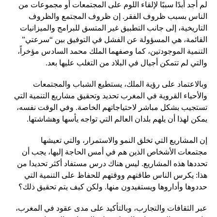
لم أجد أبدًا سببًا لإلقاء اللوم على المجتمعات أو مجموعات من
الناس بسبب ظروف الفقر. إن ظروف المجتمع والظروف
التاريخية، إلى جانب التطبيق غير المتسق للبرامج والميزانيات
القائمة، هي المسؤولة عن الفشل في التوفيق بين “سرعتي”
التنمية الموجودتين، كما وصفهما الملك محمد السادس مؤخراً،
والتي لم تتمكن أجيال في البلاد من التغلب عليها بعد.
وبالاعتماد على رؤية الملك، يستطيع الشباب والمجتمعات
والأحياء القروية في المغرب تحديد وتحقيق مشاريع التنمية التي
تستجيب بشكل مباشر لاحتياجاتهم الخاصة. وفي الوقت نفسه،
يمكن لهذا أن يلهم بلدان العالم التي تواجه يأسها وهشاشتها.
إن المشاريع التي تخلق النمو والاستمرار، والتي تعيشها
مجتمعات الأشخاص الذين هم في أمس الحاجة إليها، يجب أن
تحددها هذه المشاريع. ليس هناك درس مستفاد أكثر تحديدا من
هذا: يكرس الناس طاقتهم ووقتهم للحفاظ على التنمية التي
حددوها وأداروها ويستفيدون منها. ولكن كيف يتم تحقيق ذلك؟
عبر الثقافات والتجارب، وبالتأكيد على مدى عقود في المغرب،