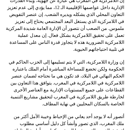
إن اللامركزية في المغرب هي عبارة عن جهوية، وبناء القدرات
الإدارية داخل عواصمها الإقليمية الـ 12، مما يؤدي إلى عدم تعزيز
التعاون المحلي الذي يشكله ويديره الشعب. إن عنصر التفويض
في اللامركزية الذي يستغل البعد المجتمعي يحتاج إلى تعزيز
ملموس. من الصعب أن نتصور أن الإدارة العامة شديدة المركزية
تعمل على تحقيق اللامركزية بشكل فعال. إن معدل عملية
اللامركزية الضرورية هذه لا يتجاوز قدرة الناس على المساعدة
في تلبية احتياجاتهم الحيوية.
إن وزارة اللامركزية، التي لا يتم تسليمها إلى الحزب الحاكم في
الحكومة ولكن تخضع للمساءلة المباشرة أمام الملك باعتباره
الحكم النهائي في البلاد، قد تكون هي ما نحتاجه لضمان عنصر
اللامركزية في اللامركزية في المغرب. يتوافق هذا التعاون بين
القطاعات على جميع المستويات الإدارية مع العناصر الأخرى
لخارطة طريق اللامركزية في المغرب لتحقيق مشاريع التنمية
الخاصة بالسكان المحليين في نهاية المطاف.
أتصور أنه لا يوجد أحد يعاني من الإحباط وخيبة الأمل أكثر من
ملك المغرب، الذي تصور وأنشأ كل دليل أساسي مطلوب