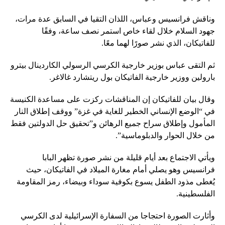
وناقش فرانسيس وعباس، اللذان التقيا في السابق عدة مرات،
جهود السلام خلال لقاء خاص استمر نصف ساعة، وفقًا
للفاتيكان، الذي نشر صورًا لهما معًا.
ثم التقى عباس بوزير خارجية الكرسي الرسولي الكاردينال بيترو
بارولين ووزير خارجية الفاتيكان بول ريتشارد غالاغر.
وقال بيان للفاتيكان إن المناقشات ركزت على مساعدة الكنيسة
في “الوضع الإنساني الخطير للغاية في غزة” ووقف إطلاق النار
المأمول وإطلاق سراح جميع الرهائن و”تحقيق حل الدولتين فقط
من خلال الحوار والدبلوماسية”.
ويأتي الاجتماع بعد أيام قليلة من نشر صورة تظهر البابا
فرانسيس وهو يصلي أمام مغارة الميلاد في الفاتيكان، حيث
يُغطى مذود الطفل يسوع بكوفية سوداء وبيضاء، رمز المقاومة
الفلسطينية.
وأثارت الصورة احتجاجا من السفارة الإسرائيلية لدى الكرسي