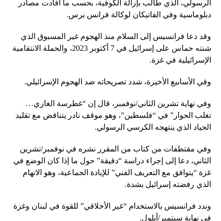
الرسولي، الذي طالب بإزالة الكوفية، بحسب ما أفادت مصادر
دبلوماسية وفي الفاتيكان لوكالة فرانس برس.
وقد دعا فرانسيس إلى السلام منذ الهجوم غير المسبوق الذي
شنته حماس على إسرائيل في 7 أكتوبر 2023، والحملة الانتقامية
الإسرائيلية في غزة.
وفي الأسابيع الأخيرة، شدد تصريحاته ضد الهجوم الإسرائيلي.
وفي نهاية تشرين الثاني/نوفمبر، قال إن “غطرسة الغازي…
تغلب الحوار” في “فلسطين”، وهو موقف نادر يتناقض مع تقليد
الحياد الذي ينتهجه الكرسي الرسولي.
وفي مقتطفات من كتاب من المقرر نشره في نوفمبر/تشرين
الثاني، دعا إلى إجراء دراسة “دقيقة” حول ما إذا كان الوضع في
غزة “يتوافق مع التعريف الفني” للإبادة الجماعية، وهو الاتهام
الذي رفضته إسرائيل بشدة.
وندد فرانسيس بالاستخدام “غير الأخلاقي” للقوة في لبنان وغزة
في نهاية سبتمبر/أيلول.