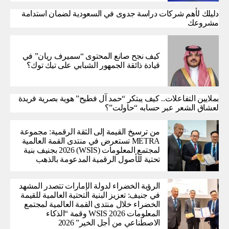
دليلك لأهم شركات دراسة جدوى في السعودية لضمان استدامة
مشروعك
كيف نجح صانع المحتوى “سميرف ريان” في
قيادة ذائقة الجمهور الشبابي على تيك توك؟
بملايين التفاعلات.. كيف يبتكر “حمد آل فطيح” هوية بصرية فريدة
لعشاق الشعر عبر حسابه “حاولت”؟
من ترسيخ القيمة إلى الثقة الرقمية: مجموعة
METRA تستعرض في منتدى القمة العالمية
لمجتمع المعلومات (WSIS) 2026 بجنيف بنية
تحتية للأصول الرقمية المدعومة بالذهب
الرؤية الخضراء لدولة الإمارات تتصدر المشهد
في جنيف: تعزيز البنية التحتية العالمية للقيمة
الخضراء خلال منتدى القمة العالمية لمجتمع
المعلومات WSIS 2026 وقمة “الذكاء
الاصطناعي من أجل الخير” 2026