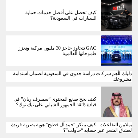
كيف تحصل على أفضل خدمات حماية
السيارات في السعودية؟
GAC تتجاوز حاجز 30 مليون مركبة وتعزز
طموحاتها العالمية
دليلك لأهم شركات دراسة جدوى في السعودية لضمان استدامة
مشروعك
كيف نجح صانع المحتوى “سميرف ريان” في
قيادة ذائقة الجمهور الشبابي على تيك توك؟
بملايين التفاعلات.. كيف يبتكر “حمد آل فطيح” هوية بصرية فريدة
لعشاق الشعر عبر حسابه “حاولت”؟