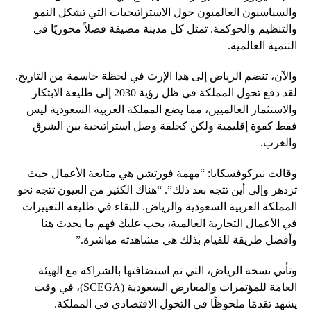
والسياسيون العالميون حول الاستراتيجيات التي تشكل النمو
والتنظيم والحوكمة. تمثل كل مدينة مضيفة فصلاً محوريًا في
التنمية العالمية.
والآن، تنضم الرياض إلى هذا الإرث في لحظة حاسمة من التاريخ.
لقد دفع تحول المملكة في ظل رؤية 2030 إلى طليعة الابتكار
والاستثمار العالميين، مما يضع المملكة العربية السعودية ليس
فقط كقوة إقليمية ولكن كحلقة وصل استراتيجية بين الشرق
والغرب.
وقالت نيركوفسكايا: “مهمة فورتشن هي متابعة الأعمال حيث
تزدهر وإلى أين تتجه بعد ذلك”. “هناك الكثير من العيون تتجه نحو
المملكة العربية السعودية والرياض. للبقاء في طليعة التغييرات
في الأعمال التجارية العالمية، يجب عليك فهم ما يحدث هنا
وأفضل طريقة للقيام بذلك هي مشاهدته مباشرة.”
وتأتي نسخة الرياض، التي تم استضافتها بالشراكة مع الهيئة
العامة للمؤتمرات والمعارض السعودية (SCEGA)، في وقت
يشهد تقدمًا ملحوظًا في التحول الاقتصادي في المملكة.