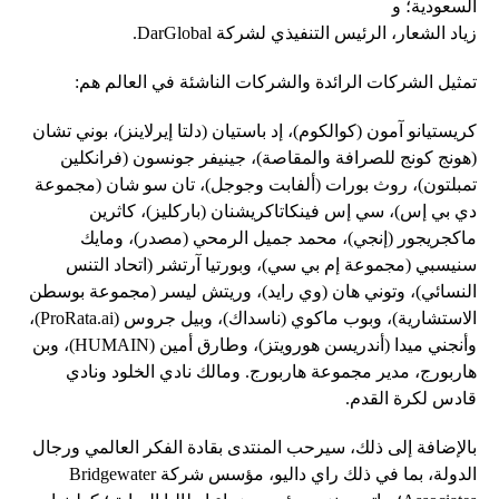
السعودية؛ و
زياد الشعار، الرئيس التنفيذي لشركة DarGlobal.
تمثيل الشركات الرائدة والشركات الناشئة في العالم هم:
كريستيانو آمون (كوالكوم)، إد باستيان (دلتا إيرلاينز)، بوني تشان
(هونج كونج للصرافة والمقاصة)، جينيفر جونسون (فرانكلين
تمبلتون)، روث بورات (ألفابت وجوجل)، تان سو شان (مجموعة
دي بي إس)، سي إس فينكاتاكريشنان (باركليز)، كاثرين
ماكجريجور (إنجي)، محمد جميل الرمحي (مصدر)، ومايك
سنيسبي (مجموعة إم بي سي)، وبورتيا آرتشر (اتحاد التنس
النسائي)، وتوني هان (وي رايد)، وريتش ليسر (مجموعة بوسطن
الاستشارية)، وبوب ماكوي (ناسداك)، وبيل جروس (ProRata.ai)،
وأنجني ميدا (أندريسن هورويتز)، وطارق أمين (HUMAIN)، وبن
هاربورج، مدير مجموعة هاربورج. ومالك نادي الخلود ونادي
قادس لكرة القدم.
بالإضافة إلى ذلك، سيرحب المنتدى بقادة الفكر العالمي ورجال
الدولة، بما في ذلك راي داليو، مؤسس شركة Bridgewater