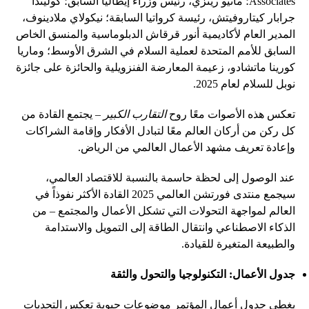
Associates؛ ماتيو رينزي، رئيس وزراء إيطاليا السابق؛ كوليندا
جرابار كيتاروفيتش، رئيسة كرواتيا السابقة؛ نيكولاي ملادينوف،
المدير العام لأكاديمية أنور قرقاش الدبلوماسية والمنسق الخاص
السابق للأمم المتحدة لعملية السلام في الشرق الأوسط؛ وماريا
كورينا ماتشادو، زعيمة المعارضة الفنزويلية والحائزة على جائزة
نوبل للسلام لعام 2025.
تعكس هذه الأصوات معًا روح
التقارب الكبير
– يجتمع القادة من
كل ركن من أركان العالم معًا لتبادل الأفكار وإقامة الشراكات
وإعادة تعريف مشهد الأعمال العالمي من الرياض.
عند الوصول إلى لحظة حاسمة بالنسبة للاقتصاد العالمي،
سيجمع منتدى فورتشن العالمي 2025 القادة الأكثر نفوذاً في
العالم لمواجهة التحولات التي تشكل الأعمال والمجتمع – من
الذكاء الاصطناعي وانتقال الطاقة إلى التمويل والاستدامة
والطبيعة المتغيرة للقيادة.
جدول الأعمال: التكنولوجيا والتحول والثقة
يغطي جدول أعمال المؤتمر موضوعات حيوية تعكس التحديات