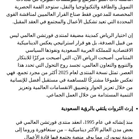
التمويل والطاقة والتكنولوجيا والنقل، ستوحد القمة الحصرية
المخصصة للمدعوين فقط صناع القرار العالميين لمناقشة القوى
المحددة التي تعيد تشكيل الأعمال والمجتمع في العقد المقبل.
إن اختيار الرياض كمدينة مضيفة لمنتدى فورتشن العالمي ليس
من قبيل الصدفة، بل هو قرار استراتيجي يعكس الديناميكية
الاقتصادية للمملكة العربية السعودية ونفوذها السياسي
المتنامي. أصبحت الرياض الآن، التي أصبحت مركزًا للابتكار
والتنويع والتعاون العالمي، تجسد روح التحول التي تحدد هذا
العصر. تمثل نسخة المنتدى لعام 2025 أكثر من مجرد تجمع، فهي
تعكس طموحًا مشتركًا للمساهمة في مستقبل أفضل للإنسانية
من خلال تعزيز الحوار وتضييق الانقسامات العالمية وتعزيز
التنمية المستدامة من خلال العمل الجماعي.
إرث الثروات يلتقي بالرؤية السعودية
منذ إنشائه في عام 1995، انعقد منتدى فورتشن العالمي في
بعض مدن العالم الأكثر ديناميكية – من سنغافورة وروما إلى
مدينة نيويورك، مما يوفر منصة يجتمع فيها قادة الأعمال