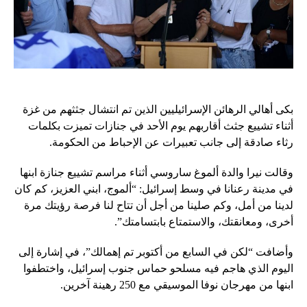
بكى أهالي الرهائن الإسرائيليين الذين تم انتشال جثثهم من غزة
أثناء تشييع جثث أقاربهم يوم الأحد في جنازات تميزت بكلمات
رثاء صادقة إلى جانب تعبيرات عن الإحباط من الحكومة.
وقالت نيرا والدة ألموغ ساروسي أثناء مراسم تشييع جنازة ابنها
في مدينة رعنانا في وسط إسرائيل: “ألموج، ابني العزيز، كم كان
لدينا من أمل، وكم صلينا من أجل أن تتاح لنا فرصة رؤيتك مرة
أخرى، ومعانقتك، والاستمتاع بابتسامتك”.
وأضافت “لكن في السابع من أكتوبر تم إهمالك”، في إشارة إلى
اليوم الذي هاجم فيه مسلحو حماس جنوب إسرائيل، واختطفوا
ابنها من مهرجان نوفا الموسيقي مع 250 رهينة آخرين.