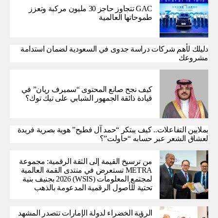
GAC تتجاوز حاجز 30 مليون مركبة وتعزز
طموحاتها العالمية
دليلك لأهم شركات دراسة جدوى في السعودية لضمان استدامة
مشروعك
كيف نجح صانع المحتوى “سميرف ريان” في
قيادة ذائقة الجمهور الشبابي على تيك توك؟
بملايين التفاعلات.. كيف يبتكر “حمد آل فطيح” هوية بصرية فريدة
لعشاق الشعر عبر حسابه “حاولت”؟
من ترسيخ القيمة إلى الثقة الرقمية: مجموعة
METRA تستعرض في منتدى القمة العالمية
لمجتمع المعلومات (WSIS) 2026 بجنيف بنية
تحتية للأصول الرقمية المدعومة بالذهب
الرؤية الخضراء لدولة الإمارات تتصدر المشهد