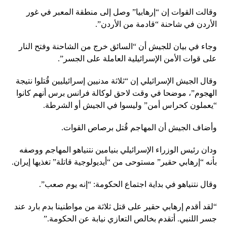
وقالت القوات إن “إرهابيا” وصل إلى منطقة المعبر في غور
الأردن في شاحنة “قادمة من الأردن”.
وجاء في بيان للجيش أن “السائق خرج من الشاحنة وفتح النار
على قوات الأمن الإسرائيلية العاملة على الجسر”.
وقال الجيش الإسرائيلي إن “ثلاثة مدنيين إسرائيليين قُتلوا نتيجة
الهجوم”، موضحا في وقت لاحق لوكالة فرانس برس أنهم كانوا
“يعملون كحراس أمن” وليسوا في الجيش أو الشرطة.
وأضاف الجيش أن المهاجم قُتل برصاص القوات.
ودان رئيس الوزراء الإسرائيلي بنيامين نتنياهو المهاجم ووصفه
بأنه “إرهابي حقير” مستوحى من “أيديولوجية قاتلة” تغذيها إيران.
وقال نتنياهو في بداية اجتماع الحكومة: “إنه يوم صعب”.
“لقد أقدم إرهابي حقير على قتل ثلاثة من مواطنينا بدم بارد عند
جسر اللنبي. أتقدم بخالص التعازي نيابة عن الحكومة.”