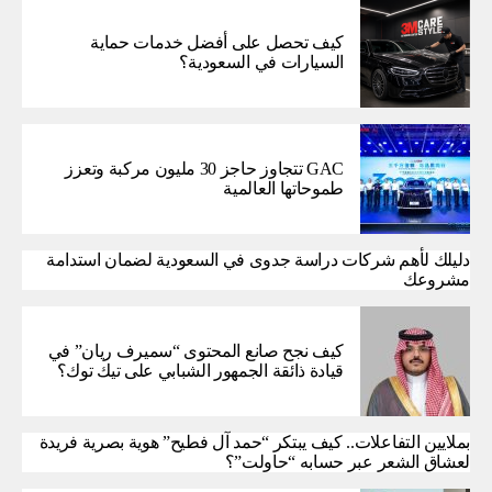
كيف تحصل على أفضل خدمات حماية
السيارات في السعودية؟
GAC تتجاوز حاجز 30 مليون مركبة وتعزز
طموحاتها العالمية
دليلك لأهم شركات دراسة جدوى في السعودية لضمان استدامة
مشروعك
كيف نجح صانع المحتوى “سميرف ريان” في
قيادة ذائقة الجمهور الشبابي على تيك توك؟
بملايين التفاعلات.. كيف يبتكر “حمد آل فطيح” هوية بصرية فريدة
لعشاق الشعر عبر حسابه “حاولت”؟