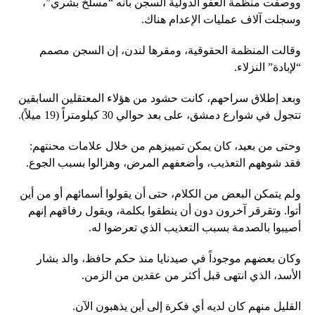
ووصفت منظمة العفو الدولية السجن بأنه “مسلخ بشري”،
وسجلت آلاف عمليات الإعدام هناك.
وقالت المنظمة الحقوقية، ومقرها لندن، إن السجن مصمم
“لإبادة” النزلاء.
وبعد إطلاق سراحهم، كانت حشود من هؤلاء المعتقلين السابقين
تتجول في شوارع دمشق، على بعد حوالي 30 كيلومتراً (19 ميلاً).
وحتى من بعيد، كان يمكن تمييزهم من خلال علامات محنتهم:
فقد شوههم التعذيب، وأضعفهم المرض، وهزالوا بسبب الجوع.
ولم يتمكن البعض من الكلام، حتى أن يقولوا أسمائهم أو من أين
أتوا. وتقرقر آخرون دون أن ينطقوا بكلمة، ويقول رفاقهم إنهم
أصيبوا بالصدمة بسبب التعذيب الذي تعرضوا له.
وكان بعضهم موجوداً في صيدنايا منذ حكم حافظ، والد بشار
الأسد، الذي انتهى قبل أكثر من عقدين من الزمن.
القليل منهم كان لديه أي فكرة إلى أين يذهبون الآن.