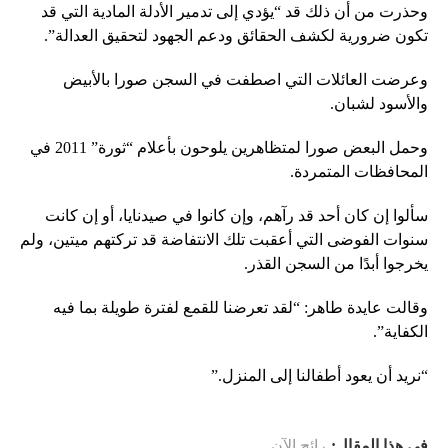
وحذرت من أن ذلك قد “يؤدي إلى تدمير الأدلة المادية التي قد
تكون ضرورية لكشف الحقائق ودعم الجهود لتحقيق العدالة”.
وعرضت العائلات التي اصطفت في السجن صورا بالأبيض
والأسود لشبان.
وحمل البعض صورا لمتظاهرين يلوحون بأعلام “ثورة” 2011 في
المحافظات المتمردة.
سألوا إن كان أحد قد رآهم، وإن كانوا في صيدنايا، أو إن كانت
سنوات الفوضى التي أعقبت تلك الانتفاضة قد تركتهم ميتين، ولم
يخرجوا أبدًا من السجن القذر.
وقالت عايدة طاهر: “لقد تعرضنا للقمع لفترة طويلة بما فيه
الكفاية”.
“نريد أن يعود أطفالنا إلى المنزل.”
في هذا المقال:
رائج الآن