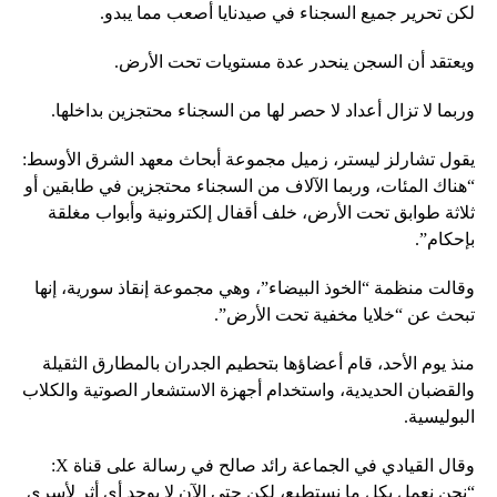
لكن تحرير جميع السجناء في صيدنايا أصعب مما يبدو.
ويعتقد أن السجن ينحدر عدة مستويات تحت الأرض.
وربما لا تزال أعداد لا حصر لها من السجناء محتجزين بداخلها.
يقول تشارلز ليستر، زميل مجموعة أبحاث معهد الشرق الأوسط:
“هناك المئات، وربما الآلاف من السجناء محتجزين في طابقين أو
ثلاثة طوابق تحت الأرض، خلف أقفال إلكترونية وأبواب مغلقة
بإحكام”.
وقالت منظمة “الخوذ البيضاء”، وهي مجموعة إنقاذ سورية، إنها
تبحث عن “خلايا مخفية تحت الأرض”.
منذ يوم الأحد، قام أعضاؤها بتحطيم الجدران بالمطارق الثقيلة
والقضبان الحديدية، واستخدام أجهزة الاستشعار الصوتية والكلاب
البوليسية.
وقال القيادي في الجماعة رائد صالح في رسالة على قناة X:
“نحن نعمل بكل ما نستطيع، لكن حتى الآن لا يوجد أي أثر لأسرى