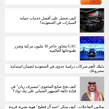
كيف تحصل على أفضل خدمات حماية
السيارات في السعودية؟
GAC تتجاوز حاجز 30 مليون مركبة وتعزز
طموحاتها العالمية
دليلك لأهم شركات دراسة جدوى في السعودية لضمان استدامة
مشروعك
كيف نجح صانع المحتوى “سميرف ريان” في
قيادة ذائقة الجمهور الشبابي على تيك توك؟
بملايين التفاعلات.. كيف يبتكر “حمد آل فطيح” هوية بصرية فريدة