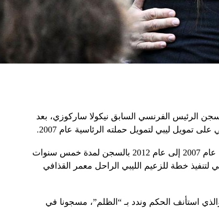
بسجن الرئيس الفرنسي السابق نيكولا ساركوزي، بعد
لى تمويل ليبي لتمويل حملته الرئاسية عام 2007.
حكم على الزعيم اليميني الفرنسي من عام 2007 إلى عام 2012 بالسجن لمدة خمس سنوات
مي لتنفيذ خطة للزعيم الليبي الراحل معمر القذافي
البالغ من العمر 70 عاما، والذي استأنف الحكم وندد بـ “الظلم”، مسجونا في