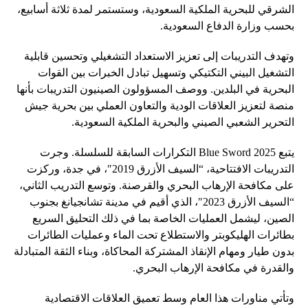
الشرقي للبحرية الملكية السعودية، وستستمر لمدة ثلاثة أسابيع،
بحسب وزارة الدفاع السعودية.
وتهدف التدريبات إلى تعزيز الاستعداد التشغيلي وتحسين قابلية
التشغيل البيني التكتيكي وتسهيل تبادل الخبرات بين القوات
البحرية في البلدين. ووصف المسؤولون الصينيون التدريبات بأنها
منصة لتعزيز العلاقات الودية والتعاون العملي بين بحرية جيش
التحرير الشعبي الصيني والبحرية الملكية السعودية.
يتبع Blue Sword 2025 التكرارات السابقة للسلسلة. وجرت
التدريبات الافتتاحية، “السيف الأزرق 2019″، في جدة، وركزت
على مكافحة الإرهاب البحري والقرصنة. وتوسع التدريب الثاني،
“السيف الأزرق 2023″، الذي أقيم في مدينة تشانجيانغ بجنوب
الصين، ليشمل العمليات الخاصة بما في ذلك التحليق السريع
بطائرات الهليكوبتر والاستطلاع تحت الماء وعمليات الطائرات
بدون طيار ومهام الإنقاذ المشتركة المحاكاة، وبناء الثقة المتبادلة
والقدرة في مكافحة الإرهاب البحري.
وتأتي مناورات هذا العام وسط تعميق العلاقات الاقتصادية