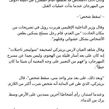
من المهرجان عندما بدأت عمليات القتل.
– 'سقط شخص' –
وقال وزير الداخلية الإقليمي هربرت رويل في تصريحات من
مكان الحادث: “من العدم، قام رجل مسلح بسكين بطعن
الأشخاص بشكل عشوائي وقتلهم”.
وقال شاهد العيان لارس بريتزكي لصحيفة “سولينجر تاجبلات”
إنه كان على بعد أمتار قليلة من الهجوم، وليس بعيدا عن مسرح
المهرجان، و”فهم من التعبير على وجه المغنية أن شيئا ما كان
خطأ”.
“وبعد ذلك، على بعد متر واحد مني، سقط شخص”، قال
بريتزكي، الذي ظن في البداية أنه شخص شرب أكثر من اللازم.
وعندما استدار، رأى أشخاصًا آخرين ممددين على الأرض وسط
برك من الدماء.