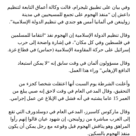
وفي بيان على تطبيق تليجرام، قالت وكالة أعماق التابعة لتنظيم
داعش إن “منفذ الهجوم على تجمع للمسيحيين في مدينة
زولينغن في ألمانيا أمس هو جندي في تنظيم الدولة الإسلامية”.
وقال تنظيم الدولة الإسلامية إن الهجوم نفذ “انتقاما للمسلمين
في فلسطين وفي كل مكان”، في إشارة واضحة إلى حرب
إسرائيل على حركة المقاومة الإسلامية (حماس) في قطاع غزة.
وقال مسؤولون ألمان في وقت سابق إنه “لا يمكن استبعاد
الدافع الإرهابي” وراء هذا العمل.
وأعلنت الشرطة يوم السبت أنها اعتقلت شخصا كجزء من
التحقيق، وقال المدعي العام في وقت لاحق إنه صبي يبلغ من
العمر 15 عاما يشتبه في أنه فشل في الإبلاغ عن عمل إجرامي.
وقال ماركوس كاسبرز، المدعي العام في دوسلدورف التي تقع
إلى الغرب مباشرة من زولينجن، إن شهود عيان قالوا إنهم رأوا
المراهق وهو يناقش الهجوم قبل وقوعه مع رجل يمكن أن يكون
منفذ الهجوم بالسكين.