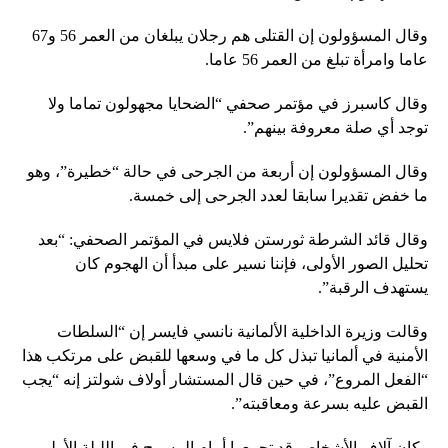
وقال المسؤولون إن القتلى هم رجلان يبلغان من العمر 56 و67
عاما وامرأة تبلغ من العمر 56 عاما.
وقال كاسبرز في مؤتمر صحفي “الضحايا مجهولون تماما ولا
توجد أي صلة معروفة بينهم”.
وقال المسؤولون إن أربعة من الجرحى في حالة “خطيرة”، وهو
ما خفض تقديرا سابقا لعدد الجرحى إلى خمسة.
وقال قائد الشرطة ثورستن فلايس في المؤتمر الصحفي: “بعد
تحليل الصور الأولى، فإننا نسير على مبدأ أن الهجوم كان
يستهدف الرقبة”.
وقالت وزيرة الداخلية الألمانية نانسي فايسر إن “السلطات
الأمنية في ألمانيا تبذل كل ما في وسعها للقبض على مرتكب هذا
“الفعل المروع”، في حين قال المستشار أولاف شولتز إنه “يجب
القبض عليه بسرعة ومعاقبته”.
وكان آلاف الأشخاص قد تجمعوا أمام المسرح في الليلة الأولى