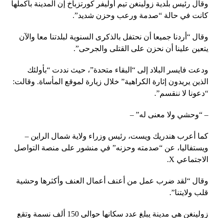
وقال رئيس بلدية زولينغن تيم أوليفر كورتزباخ إن المدينة بأكملها
كانت في حالة “صدمة ورعب وحزن شديد”.
وقال “أردنا جميعا أن نحتفل بالذكرى السنوية لبلدتنا معا والآن
يتعين علينا أن نحزن على القتلى والجرحى”.
ودعت فايسر البلاد إلى “البقاء متحدة”، حيث نددت “بأولئك
الذين يريدون إثارة الكراهية” خلال زيارة لموقع المأساة. وقالت:
“دعونا لا ننقسم”.
– “وحشي ولا معنى له” –
كما أعرب هندريك ويست، رئيس وزراء ولاية شمال الراين –
ويستفاليا، عن “صدمته وحزنه” في منشور على منصة التواصل
الاجتماعي X.
وقال “لقد ضرب عمل من أعنف أعمال العنف وأكثرها وحشية
قلب ولايتنا”.
زولينغن هي مدينة يبلغ عدد سكانها حوالي 150 ألف نسمة وتقع