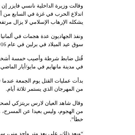
وقالت وزيرة الداخلية نانسي فايزر إن 
اندلاع الحرب في غزة في السابع من أك
يشكله الإرهاب الإسلامي لا يزال مرتفعا
ونفذ الجهاديون عدة هجمات في ألمانيا
سوق عيد الميلاد في برلين في عام 2016 والذي أسفر عن مقتل 12 شخصا.
قُتل ضابط شرطة وأصيب خمسة أشخاص
في مدينة مانهايم في مايو/أيار الماضي، 
بدأت عمليات القتل يوم الجمعة عندما 
من المهرجان الذي يستمر ثلاثة أيام.
وقال شاهد العيان لارس بريتزكي لصحيفة
من الهجوم، وليس بعيدا عن المسرح، و”
خطأ”.
“وبعد ذلك، على بعد متر واحد مني، س