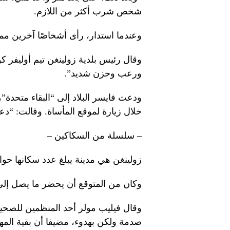
شخص شرب أكثر من اللازم.
وعندما استدار، رأى أشخاصًا آخرين م
وقال رئيس بلدية زولينغن تيم أوليفر ك
ورعب وحزن شديد”.
ودعت فايسر البلاد إلى “البقاء متحدة”،
خلال زيارة لموقع المأساة. وقالت: “دعو
– سلسلة من السكاكين –
زولينغن هي مدينة يبلغ عدد سكانها حوالي 150 ألف نسمة وتقع بين دوسلدورف وكو
وكان من المتوقع أن يحضر ما يصل إلى 75 ألف زائر “مهرجان التنوع
وقال فيليب مولر أحد المنظمين للصحيف
صدمة ولكن بهدوء، مضيفا أن بقية المهر