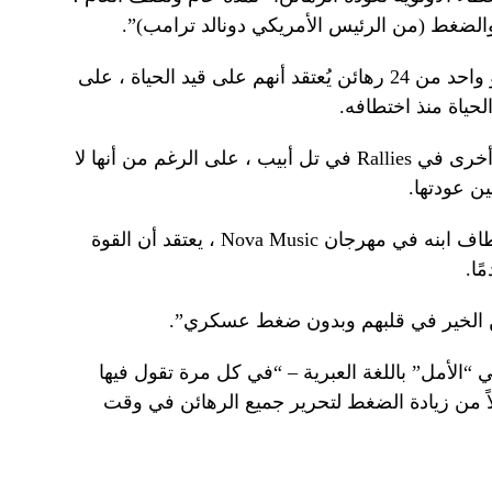
الضغط (من الرئيس الأمريكي دونالد ترامب)”.
تامير ، الذي بلغ 20 عامًا في الأسر ، هو واحد من 24 رهائن يُعتقد أنهم على قيد الحياة ، على
لحياة منذ اختطافه.
تنضم والدته بانتظام إلى عائلات رهينة أخرى في Rallies في تل أبيب ، على الرغم من أنها لا
ن عودتها.
بعض ، مثل Tzvika Mor ، الذي تم اختطاف ابنه في مهرجان Nova Music ، يعتقد أن القوة
ًا.
من الخير في قلبهم وبدون ضغط عسكري”.
Tik – وهو ما يعني “الأمل” باللغة العبرية – “في كل مرة تقول فيها
ً من زيادة الضغط لتحرير جميع الرهائن في وقت