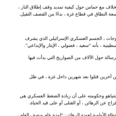
ع من الخلاف مع حماس حول كيفية تمديد وقف إطلاق النار ،
ة النطاق في قطاع غزة ، بدءًا من القصف الثقيل.
وجات ، الجسم العسكري الإسرائيلي الذي يشرف
نية ، بأنه “سعيد ، فضولي ، الإيثار والإبداعي”.
ل رسالة حول الآلاف من الصواريخ التي بدأت فيها
جانب جنديين آخرين قتلوا بعد شهرين داخل غزة ، في ظل
 نتنياهو وحكومته على أن زيادة الضغط العسكري هي
اج عن الرهائن ، أو القتلى أو على قيد الحياة.
اء الأولوية لعودة الرهائن: “لمدة عام ونصف العام ،