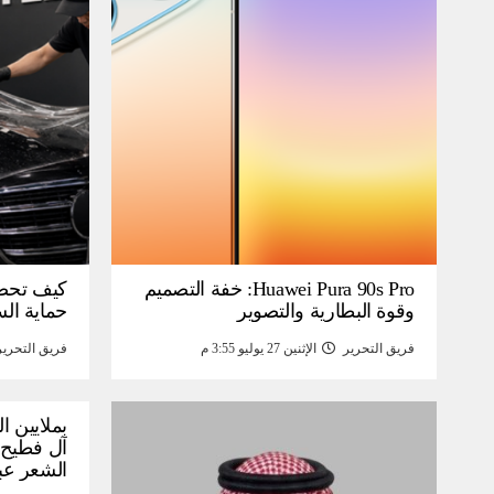
Huawei Pura 90s Pro: خفة التصميم
كيف تحص
وقوة البطارية والتصوير
حماية ال
فريق التحرير
الإثنين 27 يوليو 3:55 م
فريق التحرير
بملايين ا
آل فطيح”
الشعر عب