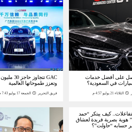
ل على أفضل خدمات
GAC تتجاوز حاجز 
سيارات في السعودية؟
وتعزز طموحاتها العالمية
الثلاثاء 21 يوليو 4:57 م
فريق التحرير
الجمعة 17 يوليو 7:43 م
لتفاعلات.. كيف يبتكر “حمد
 هوية بصرية فريدة لعشاق
ر حسابه “حاولت”؟