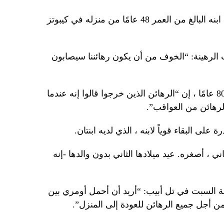
آخرون مثل داني ميران ، الذي اختطف ابنه البالغ من العمر 48 عامًا من منزله في كيبوتز
الرهينة: “الخوف من أن يكون رهائننا سيصابون
قال الأب ، الذي سرعان ما يبلغ عمره 80 عامًا ، إن “الرهائن الذين خرجوا قالوا إنه عندما
لرهائن من العواقب”.
لى البقاء قوياً لابنه ، الذي لديه ابنتان.
ثاني ، أصغره. عيد ميلادها الثاني بدون والدها -إنه
ة السبت في تل أبيب: “أريد أن أحمل أومري بين
من أجل جميع الرهائن للعودة إلى المنزل”.