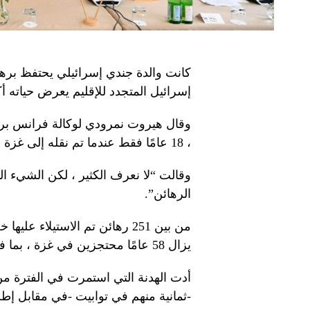
كانت والدة جندي إسرائيلي يحتفظ برهين
إسرائيل المتجدد للإقليم يعرض حياته 
وقال هيروت نمرودي لوكالة فرانس برس 
، 18 عامًا فقط عندما تم نقله إلى غزة في 7 أكتوبر 2023.
وقالت “لا نعرف الكثير ، لكن الشيء
الرهائن”.
من بين 251 رهائن تم الاستيلا
يزال 58 عامًا محتجزين في غزة ، بما في ذلك 34 الجيش الإسرائيلي الذي يقول إنه مات.
-ثمانية منهم في توابيت -في مقابل إطلاق حوالي 1800 سجين فلسطين