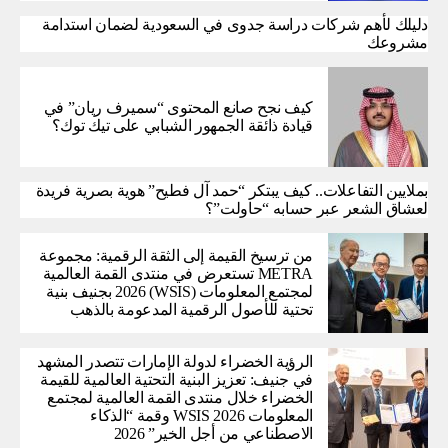
دليلك لأهم شركات دراسة جدوى في السعودية لضمان استدامة
مشروعك
كيف نجح صانع المحتوى “سميرف ريان” في
قيادة ذائقة الجمهور الشبابي على تيك توك؟
بملايين التفاعلات.. كيف يبتكر “حمد آل فطيح” هوية بصرية فريدة
لعشاق الشعر عبر حسابه “حاولت”؟
من ترسيخ القيمة إلى الثقة الرقمية: مجموعة
METRA تستعرض في منتدى القمة العالمية
لمجتمع المعلومات (WSIS) 2026 بجنيف بنية
تحتية للأصول الرقمية المدعومة بالذهب
الرؤية الخضراء لدولة الإمارات تتصدر المشهد
في جنيف: تعزيز البنية التحتية العالمية للقيمة
الخضراء خلال منتدى القمة العالمية لمجتمع
المعلومات WSIS 2026 وقمة “الذكاء
الاصطناعي من أجل الخير” 2026