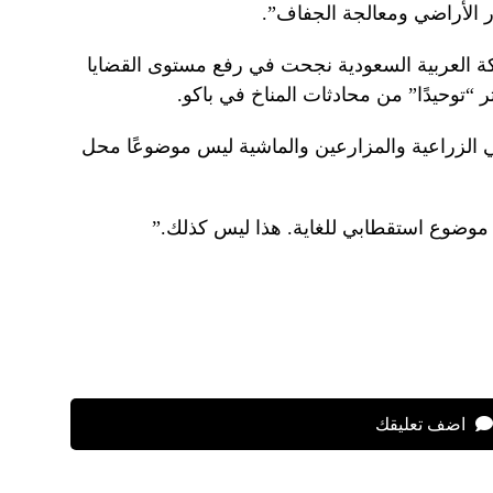
ر الأراضي ومعالجة الجفاف”.
من Save Soil إن المملكة العربية السعودية نجحت في رفع مستوى القضايا
ثر “توحيدًا” من محادثات المناخ في باكو.
ضي الزراعية والمزارعين والماشية ليس موضوعًا محل
و موضوع استقطابي للغاية. هذا ليس كذلك.”
اضف تعليقك