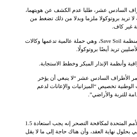
راف السادس عشر، طلبا عدم الكشف عن هويتهما،
لا تريد بروتوكولا ملزما وبدلا من ذلك تضغط من
ة غير كاف.
وقالت برافينا سريدهار، المدير الفني لمنظمة Save Soil، وهي حملة عالمية تدعمها وكالات
يين تريد أيضًا بروتوكولًا.
ة وأنظمة الإنذار المبكر وخطط الاستجابة.
ر الأطراف السادس عشر “لا ينبغي أن يؤخر
 الوطنية تخصيص “الميزانيات والإعانات لدعم
امة للتربة والأراضي”.
وقبل محادثات الرياض، قالت اتفاقية الأمم المتحدة لمكافحة التصحر إنه يجب استعادة 1.5
) من الأراضي بحلول نهاية العقد، وأن هناك حاجة إلى ما لا يقل