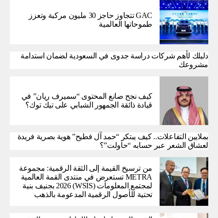
GAC تتجاوز حاجز 30 مليون مركبة وتعزز
طموحاتها العالمية
دليلك لأهم شركات دراسة جدوى في السعودية لضمان استدامة
مشروعك
كيف نجح صانع المحتوى “سميرف ريان” في
قيادة ذائقة الجمهور الشبابي على تيك توك؟
بملايين التفاعلات.. كيف يبتكر “حمد آل فطيح” هوية بصرية فريدة
لعشاق الشعر عبر حسابه “حاولت”؟
من ترسيخ القيمة إلى الثقة الرقمية: مجموعة
METRA تستعرض في منتدى القمة العالمية
لمجتمع المعلومات (WSIS) 2026 بجنيف بنية
تحتية للأصول الرقمية المدعومة بالذهب