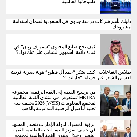
طموحاتها العالمية
دليلك لأهم شركات دراسة جدوى في السعودية لضمان استدامة
مشروعك
كيف نجح صانع المحتوى “سميرف ريان” في
قيادة ذائقة الجمهور الشبابي على تيك توك؟
بملايين التفاعلات.. كيف يبتكر “حمد آل فطيح” هوية بصرية فريدة
لعشاق الشعر عبر حسابه “حاولت”؟
من ترسيخ القيمة إلى الثقة الرقمية: مجموعة
METRA تستعرض في منتدى القمة العالمية
لمجتمع المعلومات (WSIS) 2026 بجنيف بنية
تحتية للأصول الرقمية المدعومة بالذهب
الرؤية الخضراء لدولة الإمارات تتصدر المشهد
في جنيف: تعزيز البنية التحتية العالمية للقيمة
الخضراء خلال منتدى القمة العالمية لمجتمع