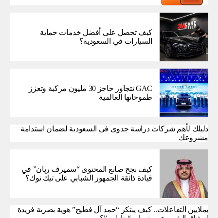
كيف تحصل على أفضل خدمات حماية
السيارات في السعودية؟
GAC تتجاوز حاجز 30 مليون مركبة وتعزز
طموحاتها العالمية
دليلك لأهم شركات دراسة جدوى في السعودية لضمان استدامة
مشروعك
كيف نجح صانع المحتوى “سميرف ريان” في
قيادة ذائقة الجمهور الشبابي على تيك توك؟
بملايين التفاعلات.. كيف يبتكر “حمد آل فطيح” هوية بصرية فريدة