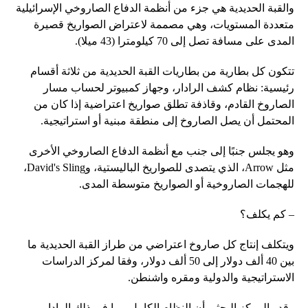
والقبة الحديدية هي جزء من أنظمة الدفاع الصاروخي الإسرائيلية
متعددة المستويات، وهي مصممة لاعتراض الصواريخ قصيرة
المدى على مسافة تصل إلى 70 كيلومترا (43 ميلا).
تتكون كل بطارية من بطاريات القبة الحديدية من ثلاثة أقسام
رئيسية: نظام كشف الرادار، وجهاز كمبيوتر لحساب مسار
الصاروخ القادم، وقاذفة تطلق صواريخ اعتراضية إذا كان من
المحتمل أن يصل الصاروخ إلى منطقة مبنية أو استراتيجية.
وهو يجلس جنبًا إلى جنب مع أنظمة الدفاع الصاروخي الأخرى
مثل Arrow، الذي يتصدى للصواريخ الباليستية، وDavid's Sling،
للهجمات الصاروخية أو الصواريخ متوسطة المدى.
– كم يكلف؟
ويتكلف إنتاج كل صاروخ اعتراضي من طراز القبة الحديدية ما
بين 40 ألف دولار إلى 50 ألف دولار، وفقا لمركز الدراسات
الاستراتيجية والدولية ومقره واشنطن.
وقدر المركز البحثي أن النظام الكامل، بما في ذلك الرادار