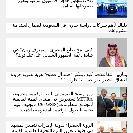
GAC تتجاوز حاجز 30 مليون مركبة وتعزز
طموحاتها العالمية
دليلك لأهم شركات دراسة جدوى في السعودية لضمان استدامة
مشروعك
كيف نجح صانع المحتوى “سميرف ريان” في
قيادة ذائقة الجمهور الشبابي على تيك توك؟
بملايين التفاعلات.. كيف يبتكر “حمد آل فطيح” هوية بصرية فريدة
لعشاق الشعر عبر حسابه “حاولت”؟
من ترسيخ القيمة إلى الثقة الرقمية: مجموعة
METRA تستعرض في منتدى القمة العالمية
لمجتمع المعلومات (WSIS) 2026 بجنيف بنية
تحتية للأصول الرقمية المدعومة بالذهب
الرؤية الخضراء لدولة الإمارات تتصدر المشهد
في جنيف: تعزيز البنية التحتية العالمية للقيمة