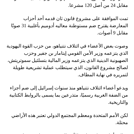
مقابل 24 من أصل 120 مشرعا.
تمت الموافقة على مشروع قانون ثان قدمه أحد أحزاب
المعارضة يقترح ضم مستوطنة معاليه أدوميم بأغلبية 31 صوتًا
مقابل 9 أصوات.
وصوت بعض الأعضاء في ائتلاف نتنياهو، من حزب القوة اليهودية
الذي يتزعمه وزير الأمن القومي إيتامار بن جفير وحزب
الصهيونية الدينية الذي يتزعمه وزير المالية بتسلئيل سموتريتش،
لصالح مشروع القانون، الذي سيتطلب عملية تشريعية طويلة
لتمريره في نهاية المطاف.
ويدعو أعضاء ائتلاف نتنياهو منذ سنوات إسرائيل إلى ضم أجزاء
من الضفة الغربية رسميًا، متذرعين بما يسمى بالروابط الكتابية
والتاريخية.
لكن الأمم المتحدة ومعظم المجتمع الدولي تعتبر هذه الأراضي
محتلة.