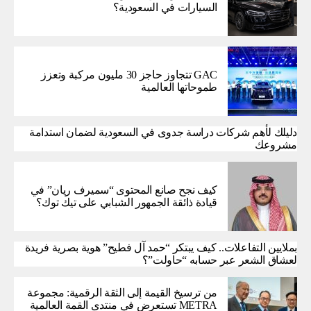
السيارات في السعودية؟
GAC تتجاوز حاجز 30 مليون مركبة وتعزز
طموحاتها العالمية
دليلك لأهم شركات دراسة جدوى في السعودية لضمان استدامة
مشروعك
كيف نجح صانع المحتوى “سميرف ريان” في
قيادة ذائقة الجمهور الشبابي على تيك توك؟
بملايين التفاعلات.. كيف يبتكر “حمد آل فطيح” هوية بصرية فريدة
لعشاق الشعر عبر حسابه “حاولت”؟
من ترسيخ القيمة إلى الثقة الرقمية: مجموعة
METRA تستعرض في منتدى القمة العالمية