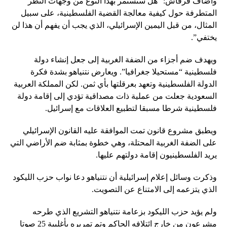
وأضاف قرقاش: “هل سنستمر بهذا النوع من وجهات النظر
المتطرفة حول كيفية معالجة القضية الفلسطينية، على سبيل
المثال، من قبل اليمين الإسرائيلي، الذي يجب أن يفهم أن هذا لن
يختفي”.
ويهدف ضم أجزاء من الضفة الغربية إلى جعل إنشاء دولة
فلسطينية “مستحيلا جغرافيا”. ويعارض نتنياهو بشدة فكرة
الدولة الفلسطينية وتعهد بعرقلتها بأي ثمن. لكن المملكة العربية
السعودية جعلت من عملية ذات مصداقية تؤدي إلى إقامة دولة
فلسطينية شرطا مسبقا لتطبيع العلاقات مع إسرائيل.
ويطبق مشروع قانون تمت الموافقة عليه القانون الإسرائيلي
على الضفة الغربية المحتلة، وهي خطوة بمثابة ضم الأراضي التي
يريد الفلسطينيون إقامة دولتهم عليها.
وذكرت وسائل إعلام إسرائيلية أن نتنياهو دعا نواب حزب الليكود
الذي يتزعمه إلى الامتناع عن التصويت.
ولم يؤيد حزب الليكود بزعامة نتنياهو التشريع الذي طرحه
مشرعون من خارج ائتلافه الحاكم وتم تمريره بأغلبية 25 صوتا