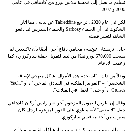
تسليم ما يصل إلى خمسة ملايين يورو من كادهافي في عامي
2006 و 2007.
لكن في عام 2020 ، تراجع Takieddine عن بيانه ، مما أثار
الشكوك في أن الحلفاء Sarkozy والحلفاء المقربين قد دفعوا
الشاهد لتغيير قصته.
جادل تريستان غوتييه ، محامي دفاع آخر ، أيضًا بأن تاكيددين لم
يسحب 670،000 يورو نقدًا من ليبيا لتمويل حملة ساركوزي ، كما
زعمت الادعاء.
وبدلاً من ذلك ، “استخدم هذه الأموال بشكل منهجي لإنفاقه
الشخصي” – “الفواتير الفلكية في الفنادق الفاخرة” ، أو “Yacht
Cruises” ، أو حتى “العمل في الفيلات”.
وقال إن طريق التمويل المزعوم آخر عبر رئيس أركان كادهافي
جعل “لا معنى” لأنه ينطوي على الدور المزعوم لرجل كان
يقترب من أحد منافسي ساركوزي.
تم تظليل مسيرة ساركوزي بسبب المشاكل القانونية منذ أن