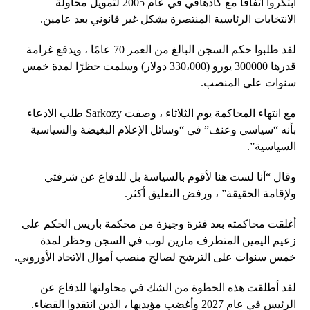
ابتكروا اتفاقا مع كادهافي في عام 2005 لتمويل محاولة
الانتخابات الرئاسية المنتصرة بشكل غير قانوني بعد عامين.
لقد طلبوا حكم السجن البالغ من العمر 70 عامًا ، ويدفع غرامة
قدرها 300000 يورو (330،000 دولار) وسلمت حظرًا لمدة خمس
سنوات على المنصب.
مع انتهاء المحاكمة يوم الثلاثاء ، وصفت Sarkozy طلب الادعاء
بأنه “سياسي وعنف” في “وسائل الإعلام البغيضة والسياسية
السياسية”.
وقال “أنا لست هنا لأقوم بالسياسة بل للدفاع عن شرفتي
ولإقامة الحقيقة” ، ورفض التعليق أكثر.
أغلقت محاكمته بعد فترة وجيزة من محكمة باريس الحكم على
زعيم اليمين المتطرف مارين لوب في السجن وحظر لمدة
خمس سنوات على الترشح لصالح منصب أموال الاتحاد الأوروبي.
لقد أطلقت هذه الخطوة من الشك في محاولتها للدفاع عن
الرئيس في عام 2027 وأغضب مؤيديها ، الذين انتقدوا القضاء.