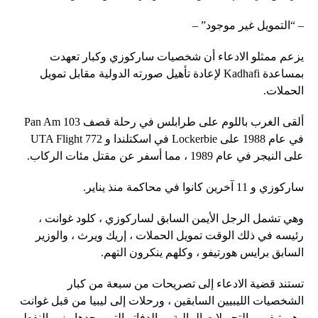
– “التمويل غير موجود” –
يزعم ممثلو الادعاء أن شخصيات ساركوزي وكبار تعهدت
بمساعدة Kadhafi لإعادة تأهيل صورته الدولية مقابل تمويل
الحملات.
ألقى الغرب باللوم على طرابلس في رحلة قصف Pan Am 103
في عام 1988 على Lockerbie في اسكتلندا و UTA Flight 772
على النيجر في عام 1989 ، مما أسفر عن مقتل مئات الركاب.
ساركوزي و 11 آخرين كانوا في محاكمة منذ يناير.
وهي تشمل الرجل الأيمن السابق لساركوزي ، كلود غوانت ،
رئيسه في ذلك الوقت تمويل الحملات ، إريك ويرث ، والوزير
السابق برايس هورتيفو ، وكلهم ينكرون التهم.
تستند قضية الادعاء إلى تصريحات من سبعة من كبار
الشخصيات الليبيين السابقين ، ورحلات إلى ليبيا من قبل غوانت
وهورتيفو ، والتحويلات المالية ، والدفاتر التي وجدها وزير النفط