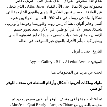
يقدم هذا المعرض الفردي ، الذي يعمل حتى 1 أبريل ، أكبر
مجموعة من الأعمال حتى الآن للفنان Athar Jabar ، الذي يتخلى
عن العلاقة الحساسة بين الشكل البشري والقوى الخارجية التي
تشكلها. ولد في روما ، في عام 1982 للفنانين العراقيين عفيفا
أليبي وجابر ألوان ، نشأ أثار بين روما وفلورنسا وهولندا وأنويرب ،
بلجيكا. يعيش الآن في أبو ظبي. في الآثار ، يعيد تصور جسم
الإنسان ، وخلق شخصيات تسعى جاهدة لتجاوز تشوههم البدني ،
ويظهر كيف يتأثر الأفراد بالقوى غير المتوقعة في العالم.
التاريخ: حتى 1 أبريل
الموقع: Ayyam Gallery ، B11 ، Alserkal Avenue.
ابحث عن مزيد من المعلومات هنا.
ملوك وملكات أفريقيا: أشكال وأرقام السلطة في متحف اللوفر
أبو ظبي
تم افتتاحه مؤخرًا في متحف اللوفر أبو ظبي معرض جديد تم
تقديمه بالتعاون مع Musée du Quai Branly – Jacques Chirac ،