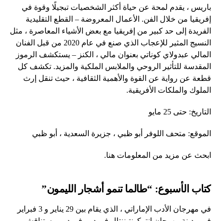
باريس ، يقدم لمحة عن حياة أكثر الشخصيات تبجيلًا وقوة في
إفريقيا من خلال الفن. الأعمال المعروضة – القطع التقليدية
الفريدة إلى حد كبير من إفريقيا مع بعض الأشياء المعاصرة ، مثل
النسيج المثير للإعجاب الذي صنع في عام 2020 من قبل الفنان
المالي عبدولاي كوناتي بعنوان مالي ، الكنز – يستكشف الرموز
المقدسة للتأثير الروحي والملابس الملكية والمزيد. تكشف كل
قطعة عن رواية عن القوة والأهمية الثقافية ، حيث تنقل إرث
الملوك والملكات الأفريقية.
التاريخ: حتى 25 مايو
الموقع: متحف اللوفر أبو ظبي ، جزيرة السعدية ، أبو ظبي
ابحث عن مزيد من المعلومات هنا.
كتاب الأسبوع: “طالما تنمو أشجار الليمون”
في مهرجان الأدب الإماراتي ، الذي يقام بين 29 يناير و 3 فبراير
في مدينة مهرجان إنتركونتيننتال في دبي في دبي ، ستناقش