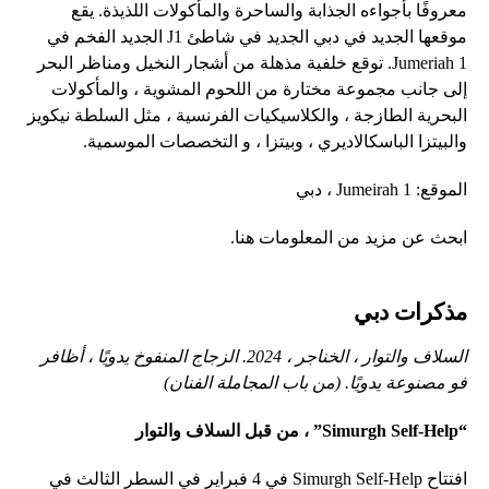
معروفًا بأجواءه الجذابة والساحرة والمأكولات اللذيذة. يقع
موقعها الجديد في دبي الجديد في شاطئ J1 الجديد الفخم في
Jumeriah 1. توقع خلفية مذهلة من أشجار النخيل ومناظر البحر
إلى جانب مجموعة مختارة من اللحوم المشوية ، والمأكولات
البحرية الطازجة ، والكلاسيكيات الفرنسية ، مثل السلطة نيكويز
والبيتزا الباسكالاديري ، وبيتزا ، و التخصصات الموسمية.
الموقع: Jumeirah 1 ، دبي
ابحث عن مزيد من المعلومات هنا.
مذكرات دبي
السلاف والتوار ، الخناجر ، 2024. الزجاج المنفوخ يدويًا ، أظافر
فو مصنوعة يدويًا. (من باب المجاملة الفنان)
“Simurgh Self-Help” ، من قبل السلاف والتوار
افتتاح Simurgh Self-Help في 4 فبراير في السطر الثالث في