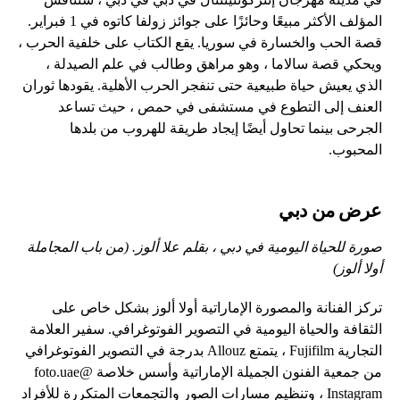
المؤلف الأكثر مبيعًا وحائزًا على جوائز زولفا كاتوه في 1 فبراير.
قصة الحب والخسارة في سوريا. يقع الكتاب على خلفية الحرب ،
ويحكي قصة سالاما ، وهو مراهق وطالب في علم الصيدلة ،
الذي يعيش حياة طبيعية حتى تنفجر الحرب الأهلية. يقودها ثوران
العنف إلى التطوع في مستشفى في حمص ، حيث تساعد
الجرحى بينما تحاول أيضًا إيجاد طريقة للهروب من بلدها
المحبوب.
عرض من دبي
صورة للحياة اليومية في دبي ، بقلم علا ألوز. (من باب المجاملة
أولا ألوز)
تركز الفنانة والمصورة الإماراتية أولا ألوز بشكل خاص على
الثقافة والحياة اليومية في التصوير الفوتوغرافي. سفير العلامة
التجارية Fujifilm ، يتمتع Allouz بدرجة في التصوير الفوتوغرافي
من جمعية الفنون الجميلة الإماراتية وأسس خلاصة @foto.uae
Instagram ، وتنظيم مسارات الصور والتجمعات المتكررة للأفراد