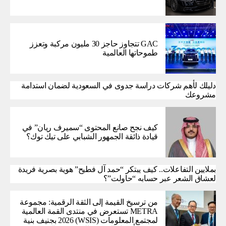
GAC تتجاوز حاجز 30 مليون مركبة وتعزز
طموحاتها العالمية
دليلك لأهم شركات دراسة جدوى في السعودية لضمان استدامة
مشروعك
كيف نجح صانع المحتوى “سميرف ريان” في
قيادة ذائقة الجمهور الشبابي على تيك توك؟
بملايين التفاعلات.. كيف يبتكر “حمد آل فطيح” هوية بصرية فريدة
لعشاق الشعر عبر حسابه “حاولت”؟
من ترسيخ القيمة إلى الثقة الرقمية: مجموعة
METRA تستعرض في منتدى القمة العالمية
لمجتمع المعلومات (WSIS) 2026 بجنيف بنية