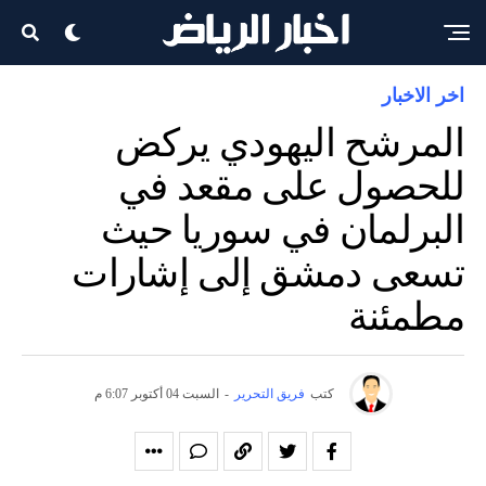
اخر الاخبار
المرشح اليهودي يركض
للحصول على مقعد في
البرلمان في سوريا حيث
تسعى دمشق إلى إشارات
مطمئنة
كتب
فريق التحرير
-
السبت 04 أكتوبر 6:07 م