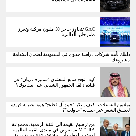
GAC تتجاوز حاجز 30 مليون مركبة وتعزز
طموحاتها العالمية
دليلك لأهم شركات دراسة جدوى في السعودية لضمان استدامة
مشروعك
كيف نجح صانع المحتوى “سميرف ريان” في
قيادة ذائقة الجمهور الشبابي على تيك توك؟
بملايين التفاعلات.. كيف يبتكر “حمد آل فطيح” هوية بصرية فريدة
لعشاق الشعر عبر حسابه “حاولت”؟
من ترسيخ القيمة إلى الثقة الرقمية: مجموعة
METRA تستعرض في منتدى القمة العالمية
لمجتمع المعلومات (WSIS) 2026 بجنيف بنية