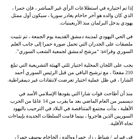
إذا تم اختياره في استطلاعات الرأي غير المباشر ، فإن حمرا ،
الذي كان والده هو آخر حاخام يغادر سوريا ، سيكون أول ممثل
يهودي يدخل البرلمان منذ الأربعينيات.
في الحي اليهودي لمدينة دمشق القديمة يوم الجمعة ، تم تثبيت
ملصقات على الجدران التي تحمل صورة حمرا إلى جانب العلم
السوري وقراءة: “مرشح لدمشق لجمعية الشعب السوري”.
يجب على اللجان المحلية اختيار ثلثي الهيئة التشريعية التي تبلغ
210 مقعدًا ، مع ترشيح الباقي من قبل الرئيس السوري أحمد
الشارا ، في ظل عملية اختيار تعرضت لانتقادات غير ديمقراطية.
منذ أن أطاحت قوات شارا التي يقودها الإسلامي الأسد في
ديسمبر من العام الماضي بعد ما يقرب من 14 عامًا من الحرب
الأهلية ، بدأت مجتمع المتناقصة في البلاد في الترحيب باليهود
السوريين الذين هاجروا ، بينما قامت السلطات الجديدة بإيماءات
تجاه الأقلية.
في فبراير / شباط ، زار حمرا ووالده ، الحاخام يوسف حمرا ،