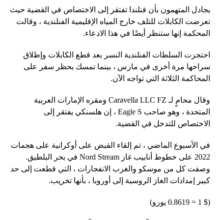
يجادل المتهمون بأن فنلندا تفتقر إلى الاختصاص في القضية حيث
تعرضت الكابلات للتلف خارج المياه الإقليمية الفنلندية ، وقالت
المحكمة إنها ستنظر أيضًا في هذا الادعاء.
احتجزت السلطات الفنلندية النسر بعد قطع الكابلات وإطلاق
سراحها مرة أخرى في مارس ، بينما تمسك بحظر سفر على
المحاكمة الثلاثة التي تواجه الآن.
وقال محامٍ لـ Caravella LLC FZ ومقره الإمارات العربية
المتحدة ، وهو صاحب Eagle S ، إن هلسنكي يفتقر إلى
الاختصاص للتدخل في القضية.
في الأسبوع الماضي ، تم إلقاء القبض على أوكرانية على هجمات
2022 على خطوط أنابيب غاز Nord Stream في بحر البلطيق.
وصفت كل من موسكو والغرب الانفجارات ، التي قطعت إلى حد
كبير إمدادات الغاز الروسية إلى أوروبا ، بأنها تخريب.
($ 1 = 0.8619 يورو)