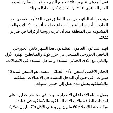
نفى المدعى عليهم الثلاثة جميع التهم ، وأخبر القبطان المذيع
العام الفنلندي YLE أن الحادث كان “حادثًا بحريًا”.
ذهب حلفاء الناتو حول بحر البلطيق في حالة تأهب قصوى بعد
الحادث ، أحد سلسلة من انقطاع خطوط أنابيب الكابلات والغاز
المشبوهة في المنطقة منذ أن غزت روسيا أوكرانيا في فبراير
2022.
اتهم المدعون العامون الفنلنديون هذا الشهر كابتن الجورجي
الناقعي الجورجي المسجل في جزر كوك والضابطين الهنود الأول
والثاني مع الأذى الجنائي المشدد والتدخل المشدد في الاتصالات.
الحكم الأقصى لسجن الأذى الجنائي المشدد هو السجن لمدة 10
سنوات ، في حين أن التدخل المشدد في الاتصالات السلكية
واللاسلكية يحمل مدة تصل إلى خمس سنوات.
يقول ممثلو الادعاء إن الأضرار تسببت في مخاطر خطيرة على
إمدادات الطاقة والاتصالات السلكية واللاسلكية في فنلندا ،
ويكلف هذا الإصلاح 60 مليون يورو على الأقل (70 مليون دولار).