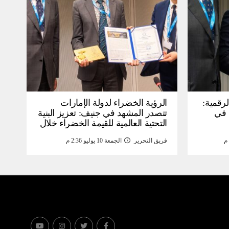
لرقمية:
الرؤية الخضراء لدولة الإمارات
عرض في
تتصدر المشهد في جنيف: تعزيز البنية
التحتية العالمية للقيمة الخضراء خلال
WSIS) 2026 بجنيف بنية
منتدى القمة العالمية لمجتمع
فريق التحرير
الجمعة 10 يوليو 2:36 م
ومة
المعلومات WSIS 2026 وقمة “الذكاء
الاصطناعي من أجل الخير” 2026