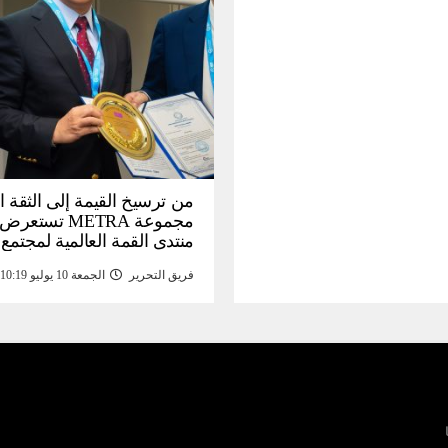
من ترسيخ القيمة إلى الثقة ا
مجموعة METRA تست
منتدى القمة العالمية لمجتمع
المعلومات (
فريق التحرير
الجمعة 10 يوليو 10:19 م
تحتية للأصول الرقمية المدع
بالذهب