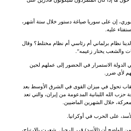
 حول ما إذا كان المتمردون سيكونون قادرين على
سوري، إن على سوريا صياغة دستور خلال ستة أشهر،
ستفتاء عليه.
نا نظام برلماني أم رئاسي أم نظام مختلط؟ وقال
بات والشعب يختار زعيمه”.
لدولة الاستمرار في الحضور إلى عملهم لحين
م لأي ضرر.
عقاب تحول في ميزان القوى في الشرق الأوسط بعد
حزب الله اللبنانية المدعومة من إيران، والتي تعد
معركة، خلال الشهرين الماضيين.
أسد، على الحرب في أوكرانيا.
 من الواضح أن (الأسد) قرر الرحيل. شعرت بالارتياح،