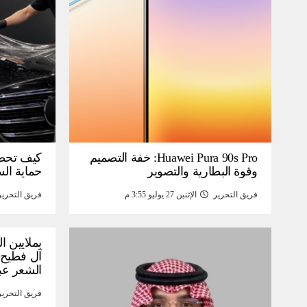
Huawei Pura 90s Pro: خفة التصميم
كيف تحص
وقوة البطارية والتصوير
حماية ال
فريق التحرير
الإثنين 27 يوليو 3:55 م
فريق التحرير
بملايين ا
آل فطيح”
الشعر عب
فريق التحرير