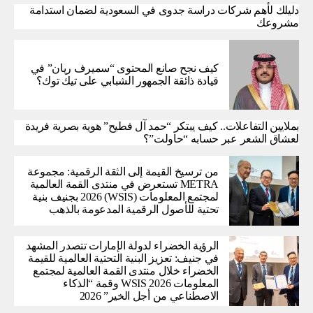
دليلك لأهم شركات دراسة جدوى في السعودية لضمان استدامة
مشروعك
كيف نجح صانع المحتوى “سميرف ريان” في
قيادة ذائقة الجمهور الشبابي على تيك توك؟
بملايين التفاعلات.. كيف يبتكر “حمد آل فطيح” هوية بصرية فريدة
لعشاق الشعر عبر حسابه “حاولت”؟
من ترسيخ القيمة إلى الثقة الرقمية: مجموعة
METRA تستعرض في منتدى القمة العالمية
لمجتمع المعلومات (WSIS) 2026 بجنيف بنية
تحتية للأصول الرقمية المدعومة بالذهب
الرؤية الخضراء لدولة الإمارات تتصدر المشهد
في جنيف: تعزيز البنية التحتية العالمية للقيمة
الخضراء خلال منتدى القمة العالمية لمجتمع
المعلومات WSIS 2026 وقمة “الذكاء
الاصطناعي من أجل الخير” 2026