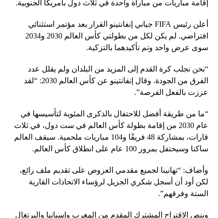
إقامة مباريات من مباراة واحدة في ثلاث دول بأمريكا الجنوبية.
أعلن رئيس FIFA جياني إنفانتينو القرار بعد مؤتمر استثنائي
افتراضي. لم يكن لكل من بطولتي كأس العالم 2030 و2034
سوى عرض واحد وتم تأكيدهما بالتزكية.
“نحن نجلب كرة القدم إلى المزيد من البلدان ولم يقلل عدد
الفرق من الجودة. وقال إنفانتينو عن كأس العالم 2030: “لقد
عززت بالفعل الفرصة”.
“ما من طريقة أفضل للاحتفال بالذكرى المئوية لتأسيسها في
عام 2030 من إقامة بطولة كأس العالم في ست دول، في ثلاث
قارات، بمشاركة 48 فريقًا و104 مباريات ملحمية. سيقف العالم
ساكنا وسيحتفل بمرور 100 عام على انطلاق كأس العالم.
وأضاف: “تهانينا لجميع مقدمي العروض على تقديم ملف رائع،
لكن أود أن أسجل شكري الجزيل لرؤساء الاتحادات القارية
الستة وفرقهم”.
وينص الاقتراح المشترك المقدم من المغرب وإسبانيا والبرتغال