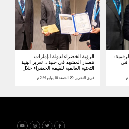
لرقمية:
الرؤية الخضراء لدولة الإمارات
عرض في
تتصدر المشهد في جنيف: تعزيز البنية
التحتية العالمية للقيمة الخضراء خلال
WSIS) 2026 بجنيف بنية
منتدى القمة العالمية لمجتمع
فريق التحرير
الجمعة 10 يوليو 2:36 م
ومة
المعلومات WSIS 2026 وقمة “الذكاء
الاصطناعي من أجل الخير” 2026