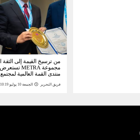
من ترسيخ القيمة إلى الثقة ا
مجموعة METRA تست
منتدى القمة العالمية لمجتمع
المعلومات (
فريق التحرير
الجمعة 10 يوليو 10:19 م
تحتية للأصول الرقمية المدع
بالذهب