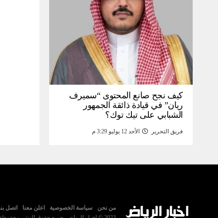
كيف نجح صانع المحتوى “سميرف
ريان” في قيادة ذائقة الجمهور
الشبابي على تيك توك؟
فريق التحرير
الأحد 12 يوليو 3:29 م
من نحن
سياسة الخصوصية
اعلن معنا
اتصل بنا
2023 © اخبار الرياض. جميع حقوق النشر محفوظة.