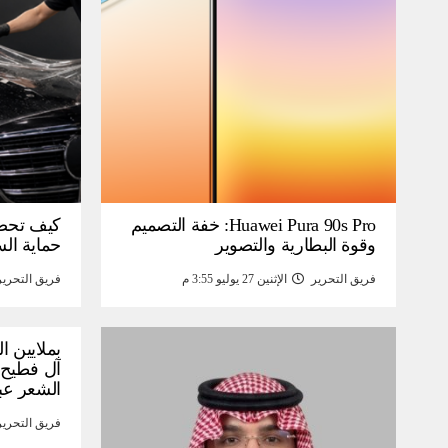
Huawei Pura 90s Pro: خفة التصميم
كيف تحص
وقوة البطارية والتصوير
حماية ال
فريق التحرير
الإثنين 27 يوليو 3:55 م
فريق التحرير
بملايين ا
آل فطيح”
الشعر عب
فريق التحرير