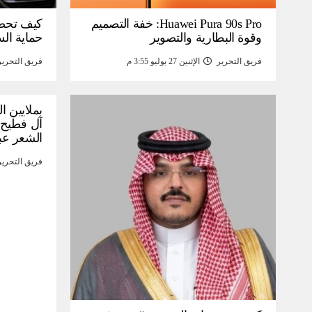
Huawei Pura 90s Pro: خفة التصميم
كيف تحص
وقوة البطارية والتصوير
حماية ال
فريق التحرير
الإثنين 27 يوليو 3:55 م
فريق التحرير
بملايين ا
آل فطيح”
الشعر عب
فريق التحرير