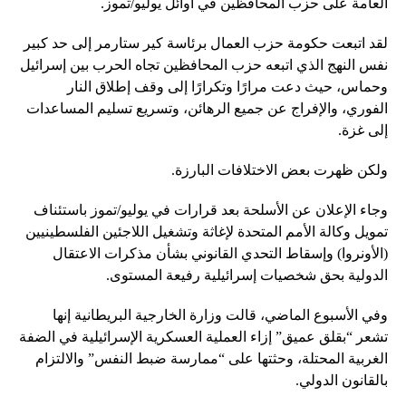
العامة على حزب المحافظين في أوائل يوليو/تموز.
لقد اتبعت حكومة حزب العمال برئاسة كير ستارمر إلى حد كبير
نفس النهج الذي اتبعه حزب المحافظين تجاه الحرب بين إسرائيل
وحماس، حيث دعت مرارًا وتكرارًا إلى وقف إطلاق النار
الفوري، والإفراج عن جميع الرهائن، وتسريع تسليم المساعدات
إلى غزة.
ولكن ظهرت بعض الاختلافات البارزة.
وجاء الإعلان عن الأسلحة بعد قرارات في يوليو/تموز باستئناف
تمويل وكالة الأمم المتحدة لإغاثة وتشغيل اللاجئين الفلسطينيين
(الأونروا) وإسقاط التحدي القانوني بشأن مذكرات الاعتقال
الدولية بحق شخصيات إسرائيلية رفيعة المستوى.
وفي الأسبوع الماضي، قالت وزارة الخارجية البريطانية إنها
تشعر “بقلق عميق” إزاء العملية العسكرية الإسرائيلية في الضفة
الغربية المحتلة، وحثتها على “ممارسة ضبط النفس” والالتزام
بالقانون الدولي.