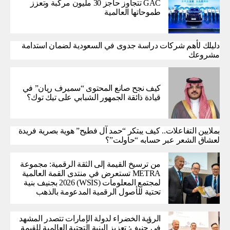
GAC تتجاوز حاجز 30 مليون مركبة وتعزز
طموحاتها العالمية
دليلك لأهم شركات دراسة جدوى في السعودية لضمان استدامة
مشروعك
كيف نجح صانع المحتوى “سميرف ريان” في
قيادة ذائقة الجمهور الشبابي على تيك توك؟
بملايين التفاعلات.. كيف يبتكر “حمد آل فطيح” هوية بصرية فريدة
لعشاق الشعر عبر حسابه “حاولت”؟
من ترسيخ القيمة إلى الثقة الرقمية: مجموعة
METRA تستعرض في منتدى القمة العالمية
لمجتمع المعلومات (WSIS) 2026 بجنيف بنية
تحتية للأصول الرقمية المدعومة بالذهب
الرؤية الخضراء لدولة الإمارات تتصدر المشهد
في جنيف: تعزيز البنية التحتية العالمية للقيمة