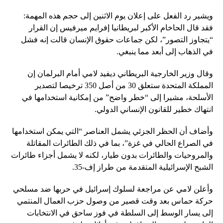
ويشير رد الفعل على إعلان يوم الاثنين إلى حجم هذه المهمة:
فقد قال الحاخام الأكبر لبريطانيا إفرايم ميرفيس إن القرار
“يتجاوز التصور”، لكن جماعات حقوق الإنسان قالت إنه فشل
في الذهاب إلى أبعد مما ينبغي.
وقال وزير الخارجية البريطاني ديفيد لامي أمام البرلمان إن
المملكة المتحدة ستعلق 30 من أصل 350 ترخيصا لتصدير
الأسلحة، مشيرا إلى “خطر واضح” من إمكانية استخدامها في
انتهاك خطير للقانون الإنساني الدولي.
وأضاف أن الحظر الجزئي يشمل العناصر “التي يمكن استخدامها
في الصراع الحالي في غزة”، بما في ذلك الطائرات المقاتلة
والمروحيات والطائرات بدون طيار، لكنه لا يشمل أجزاء طائرات
الشبح الإسرائيلية المتقدمة من طراز إف-35.
وأعلن لامي عن مراجعة لسلوك إسرائيل في حربها ضد مسلحي
حركة حماس بعد وقت قصير من وصول حزب العمال المنتمي
إلى يسار الوسط إلى السلطة في فوز ساحق في الانتخابات