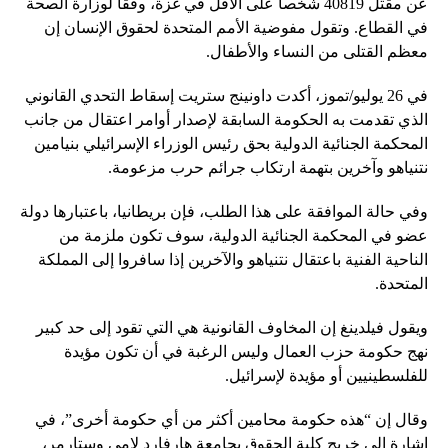
عن مقتل 40819 شخصا على الأقل في غزة، وفقا لوزارة الصحة
في القطاع. وتقول مفوضية الأمم المتحدة لحقوق الإنسان إن
معظم القتلى من النساء والأطفال.
في 26 يوليو/تموز، أكدت داونينج ستريت إسقاط التحدي القانوني
الذي تقدمت به الحكومة السابقة لإصدار أوامر اعتقال من جانب
المحكمة الجنائية الدولية بحق رئيس الوزراء الإسرائيلي بنيامين
نتنياهو وآخرين بتهمة ارتكاب جرائم حرب مزعومة.
وفي حالة الموافقة على هذا الطلب، فإن بريطانيا، باعتبارها دولة
عضو في المحكمة الجنائية الدولية، سوف تكون ملزمة من
الناحية الفنية باعتقال نتنياهو والآخرين إذا سافروا إلى المملكة
المتحدة.
ويقول فيلدينغ إن المخاوف القانونية هي التي تقود إلى حد كبير
نهج حكومة حزب العمال وليس الرغبة في أن تكون مؤيدة
للفلسطينيين أو مؤيدة لإسرائيل.
وقال إن “هذه حكومة محامين أكثر من أي حكومة أخرى”، في
إشارة إلى خريج كلية الحقوق بجامعة هارفارد لامي وستارمر،