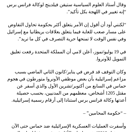
وقال أستاذ العلوم السياسية ستيفن فيلدينج لوكالة فرانس برس
“إنه تغيير في اللهجة بكل تأكيد”.
“لكنني أود أن أقول إن الأمر يتعلق أكثر بحكومة تحاول التفاوض
على مسار صعب للغاية فيما يتعلق بعلاقات بريطانيا مع إسرائيل
وفي نفس الوقت لا تمنحها حرية التصرف في كل ما تريد”.
في 19 يوليو/تموز، أعلن لامي أن المملكة المتحدة رفعت تعليق
التمويل للأونروا.
وكان التوقف قد فرض في يناير/كانون الثاني الماضي بسبب
مزاعم إسرائيلية بأن بعض موظفي الأونروا متورطون في هجوم
حماس في السابع من أكتوبر/تشرين الأول والذي أسفر عن
مقتل 1205 أشخاص، معظمهم من المدنيين، بحسب حصيلة
أعدتها وكالة فرانس برس استنادا إلى أرقام رسمية إسرائيلية.
– “حكومة المحامين” –
وأسفرت العمليات العسكرية الإسرائيلية ضد حماس حتى الآن