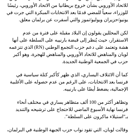
للاتحاد الأوروبي بشأن خروج بريطانيا من الاتحاد الأوروبي، رئيسًا
للوزراء، سعياً للمضي قدمًا بعد الانتخابات المبكرة التي جرت في
يونيو/حزيران ويوليو/تموز والتي أسفرت عن برلمان معلق.
لكن المحللين يقولون إن البلاد مقبلة على فترة من عدم
الاستقرار، حيث يُنظر إلى قبضة بارنييه على السلطة على أنها
هشة وتعتمد على دعم حزب التجمع الوطني (RN) الذي تتزعمه
لوبان والمناهض للاتحاد الأوروبي والمناهض للهجرة، وهو أكبر
حزب في الجمعية الوطنية الجديدة.
كما أن الائتلاف اليساري، الذي ظهر كأكبر كتلة سياسية في
فرنسا بعد الانتخابات، على الرغم من عدم حصوله على الأغلبية
الإجمالية، يضغط أيضًا على بارنييه.
وتظاهر أكثر من 100 ألف متظاهر يساري في مختلف أنحاء
فرنسا نهاية الأسبوع الماضي للاحتجاج على ترشيحه والتنديد
بـ”استيلاء ماكرون على السلطة”.
وقالت لوبان، التي تقود نواب حزب الجبهة الوطنية في البرلمان،