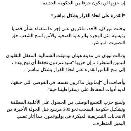
إن حزبها لن يكون جزءا من الحكومة الجديدة.
“القدرة على اتخاذ القرار بشكل مباشر”
وحثت ميركل، الأحد، ماكرون على إجراء استفتاء بشأن قضايا
رئيسية مثل الهجرة والرعاية الصحية والأمن لمنح الشعب حق
التصويت المباشر.
وقالت لوبان في مدينة هينان بومونت الشمالية، المعقل التقليدي
لليمين المتطرف، إن حزبها “سيدعم دون تحفظ أي نهج يهدف
إلى منح الناس القدرة على اتخاذ القرار بشكل مباشر”.
وأضافت أن “إيمانويل ماكرون نفسه، في الفوضى التي خلقها،
لديه أدوات للحفاظ على ديمقراطيتنا حية”.
ولمنع حزب التجمع الوطني من الحصول على الأغلبية المطلقة
وتشكيل حكومة، انسحب نحو 200 مرشح قبل الجولة الأخيرة من
الانتخابات التشريعية المبكرة في يوليو/تموز، مما أثار غضب
اليمين المتطرف.