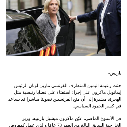
باريس-
حثت زعيمة اليمين المتطرف الفرنسي مارين لوبان الرئيس
إيمانويل ماكرون على إجراء استفتاء على قضايا رئيسية مثل
الهجرة، مشيرة إلى أن منح الفرنسيين تصويتا مباشرا قد يساعد
في كسر الجمود السياسي.
في الأسبوع الماضي، عيّن ماكرون ميشيل بارنييه، وزير
الخارجية السابق البالغ من العمر 73 عامًا والذي عمل كمفاوض