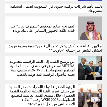
دليلك لأهم شركات دراسة جدوى في السعودية لضمان استدامة
مشروعك
كيف نجح صانع المحتوى “سميرف ريان” في
قيادة ذائقة الجمهور الشبابي على تيك توك؟
بملايين التفاعلات.. كيف يبتكر “حمد آل فطيح” هوية بصرية فريدة
لعشاق الشعر عبر حسابه “حاولت”؟
من ترسيخ القيمة إلى الثقة الرقمية: مجموعة
METRA تستعرض في منتدى القمة العالمية
لمجتمع المعلومات (WSIS) 2026 بجنيف بنية
تحتية للأصول الرقمية المدعومة بالذهب
الرؤية الخضراء لدولة الإمارات تتصدر المشهد
في جنيف: تعزيز البنية التحتية العالمية للقيمة
الخضراء خلال منتدى القمة العالمية لمجتمع
المعلومات WSIS 2026 وقمة “الذكاء
الاصطناعي من أجل الخير” 2026