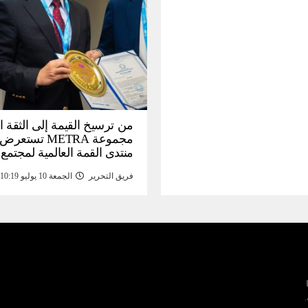
من ترسيخ القيمة إلى الثقة ا
مجموعة METRA تست
منتدى القمة العالمية لمجتمع
المعلومات (
فريق التحرير
الجمعة 10 يوليو 10:19 م
تحتية للأصول الرقمية المدع
بالذهب