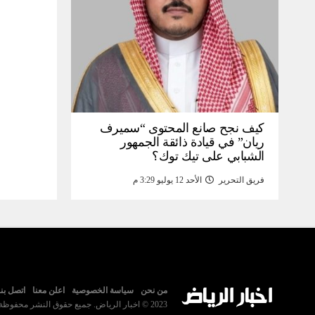
كيف نجح صانع المحتوى “سميرف
ريان” في قيادة ذائقة الجمهور
الشبابي على تيك توك؟
فريق التحرير
الأحد 12 يوليو 3:29 م
من نحن
سياسة الخصوصية
اعلن معنا
اتصل بنا
2023 © اخبار الرياض. جميع حقوق النشر محفوظة.