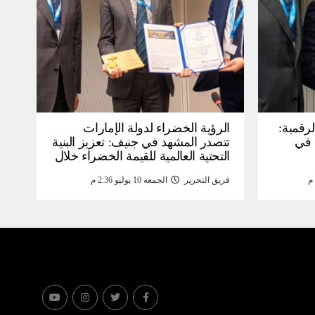
لرقمية:
الرؤية الخضراء لدولة الإمارات
عرض في
تتصدر المشهد في جنيف: تعزيز البنية
التحتية العالمية للقيمة الخضراء خلال
WSIS) 2026 بجنيف بنية
منتدى القمة العالمية لمجتمع
فريق التحرير
الجمعة 10 يوليو 2:36 م
ومة
المعلومات WSIS 2026 وقمة “الذكاء
الاصطناعي من أجل الخير” 2026