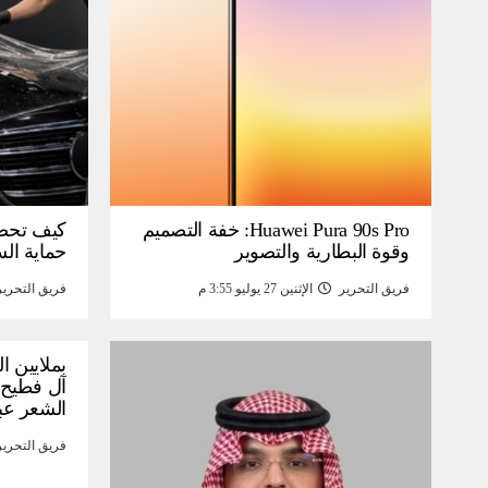
Huawei Pura 90s Pro: خفة التصميم
كيف تحص
وقوة البطارية والتصوير
حماية ال
فريق التحرير
الإثنين 27 يوليو 3:55 م
فريق التحرير
بملايين ا
آل فطيح”
الشعر عب
فريق التحرير