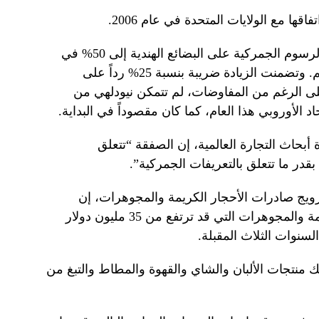
قها مع الولايات المتحدة في عام 2006.
وبعد انهيار المحادثات، ضاعف ترامب الرسوم الجمركية على البضائع الهندية إلى 50% في
أواخر أغسطس، وهي الأعلى في العالم. وتضمنت الزيادة ضريبة بنسبة 25% رداً على
ى الرغم من المفاوضات، لم تتمكن نيودلهي من
حاد الأوروبي هذا العام، كما كان مقصوداً في البداية.
بحاث التجارة العالمية، إن الصفقة “تتعلق
بقدر ما تتعلق بالتعريفات الجمركية”.
يج صادرات الأحجار الكريمة والمجوهرات، إن
الاتفاقية ستعزز صادرات الأحجار الكريمة والمجوهرات التي قد ترتفع من 35 مليون دولار
ك منتجات الألبان والشاي والقهوة والمطاط والتبغ من