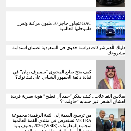
GAC تتجاوز حاجز 30 مليون مركبة وتعزز
طموحاتها العالمية
دليلك لأهم شركات دراسة جدوى في السعودية لضمان استدامة
مشروعك
كيف نجح صانع المحتوى “سميرف ريان” في
قيادة ذائقة الجمهور الشبابي على تيك توك؟
بملايين التفاعلات.. كيف يبتكر “حمد آل فطيح” هوية بصرية فريدة
لعشاق الشعر عبر حسابه “حاولت”؟
من ترسيخ القيمة إلى الثقة الرقمية: مجموعة
METRA تستعرض في منتدى القمة العالمية
لمجتمع المعلومات (WSIS) 2026 بجنيف بنية
تحتية للأصول الرقمية المدعومة بالذهب