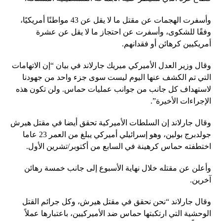
وأسفرت الهجمات عن مقتل ما لا يقل عن 43 مواطنًا أمريكيًا،
وفقًا للشكوى، وأسفرت عن احتجاز ما لا يقل عن عشرة
أمريكيين كرهائن أو فقدانهم.
وقال وزير العدل الأميركي ميريك جارلاند في بيان “إن الاتهامات
التي تم الكشف عنها اليوم ليست سوى جزء واحد من جهودنا
لاستهداف كل جانب من جوانب عمليات حماس. ولن تكون هذه
الإجراءات الأخيرة”.
وقال جارلاند إن السلطات الأميركية تحقق أيضا في مقتل هيرش
جولدبرج بولين، وهو إسرائيلي أميركي يبلغ من العمر 23 عاما
اختطفته حماس كرهينة في السابع من أكتوبر/تشرين الأول.
وأعلن عن مقتله خلال نهاية الأسبوع إلى جانب خمسة رهائن
آخرين.
وقال جارلاند “نحن نحقق في مقتل هيرش، وكل جرائم القتل
الوحشية التي ارتكبتها حماس ضد الأميركيين، باعتبارها عملاً