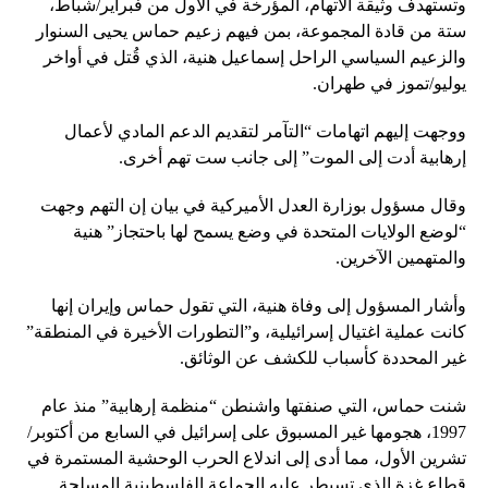
وتستهدف وثيقة الاتهام، المؤرخة في الأول من فبراير/شباط،
ستة من قادة المجموعة، بمن فيهم زعيم حماس يحيى السنوار
والزعيم السياسي الراحل إسماعيل هنية، الذي قُتل في أواخر
يوليو/تموز في طهران.
ووجهت إليهم اتهامات “التآمر لتقديم الدعم المادي لأعمال
إرهابية أدت إلى الموت” إلى جانب ست تهم أخرى.
وقال مسؤول بوزارة العدل الأميركية في بيان إن التهم وجهت
“لوضع الولايات المتحدة في وضع يسمح لها باحتجاز” هنية
والمتهمين الآخرين.
وأشار المسؤول إلى وفاة هنية، التي تقول حماس وإيران إنها
كانت عملية اغتيال إسرائيلية، و”التطورات الأخيرة في المنطقة”
غير المحددة كأسباب للكشف عن الوثائق.
شنت حماس، التي صنفتها واشنطن “منظمة إرهابية” منذ عام
1997، هجومها غير المسبوق على إسرائيل في السابع من أكتوبر/
تشرين الأول، مما أدى إلى اندلاع الحرب الوحشية المستمرة في
قطاع غزة الذي تسيطر عليه الجماعة الفلسطينية المسلحة.