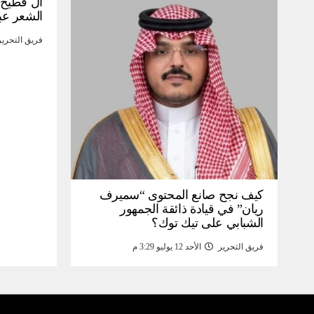
آل فطيح”
الشعر عب
فريق التحرير
كيف نجح صانع المحتوى “سميرف
ريان” في قيادة ذائقة الجمهور
الشبابي على تيك توك؟
فريق التحرير
الأحد 12 يوليو 3:29 م