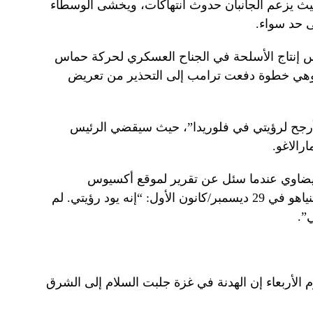
 حيث يزعم الجانبان حدوث انتهاكات، ويخشى الوسطاء
 حد سواء.
س إنتاج الأسلحة في الجناح العسكري لحركة حماس
 وهي خطوة دفعت ترامب إلى التحذير من تعريض
لأرجح لرؤيتي في فلوريدا”، حيث سيقضي الرئيس
رالاغو.
يضاوي عندما سئل عن تقرير لموقع أكسيوس
الإخباري عن أنه من المتوقع أن يزور نتنياهو في 29 ديسمبر/كانون الأول: “إنه يود رؤيتي. لم
”.
الأربعاء إن الهدنة في غزة جلبت السلام إلى الشرق