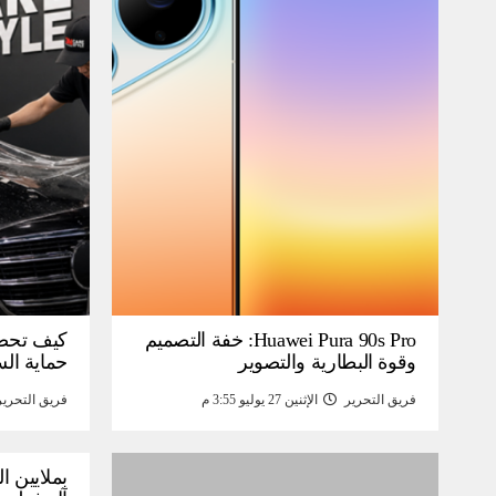
Huawei Pura 90s Pro: خفة التصميم
كيف تحص
وقوة البطارية والتصوير
حماية ال
فريق التحرير
الإثنين 27 يوليو 3:55 م
فريق التحرير
بملايين ا