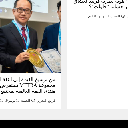
 هوية بصرية فريدة لعشاق
ر حسابه “حاولت”؟
السبت 11 يوليو 1:07 ص
من ترسيخ القيمة إلى الثقة ا
مجموعة METRA تست
منتدى القمة العالمية لمجتمع
المعلومات (
فريق التحرير
الجمعة 10 يوليو 10:19 م
تحتية للأصول الرقمية المدع
بالذهب