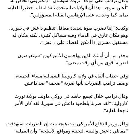
وقال ترامب على موقع “تروث سوشال” الإلكتروني الخاص به:
“أعلن بموجب هذا أن الولايات المتحدة تنفذ انتقاما خطيرا للغاية،
تماما كما وعدت، على الإرهابيين القتلة المسؤولين”.
وكتب: “إننا نضرب بقوة شديدة معاقل تنظيم داعش في سوريا،
وهو مكان غارق في الدماء وفيه مشاكل كثيرة، لكنه مكان له
مستقبل مشرق إذا أمكن القضاء على داعش”.
وحذر من أن أولئك الذين يهاجمون الأميركيين “سيتعرضون
لضربة أقوى من أي وقت مضى”.
وفي خطاب ألقاه في ولاية كارولينا الشمالية مساء الجمعة،
وصف ترامب الضربات بأنها ضربة “ضخمة” ضد داعش.
وقال ترامب خلال تجمع حاشد في روكي ماونت بولاية نورث
كارولينا: “لقد ضربنا بلطجية داعش في سوريا. لقد كان الأمر
ناجحا للغاية”.
وقال وزير الدفاع الأمريكي بيت هيجسيث إن الضربات استهدفت
“مقاتلي داعش والبنية التحتية ومواقع الأسلحة” وأن العملية