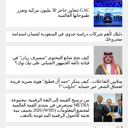
GAC تتجاوز حاجز 30 مليون مركبة وتعزز
طموحاتها العالمية
دليلك لأهم شركات دراسة جدوى في السعودية لضمان استدامة
مشروعك
كيف نجح صانع المحتوى “سميرف ريان” في
قيادة ذائقة الجمهور الشبابي على تيك توك؟
بملايين التفاعلات.. كيف يبتكر “حمد آل فطيح” هوية بصرية فريدة
لعشاق الشعر عبر حسابه “حاولت”؟
من ترسيخ القيمة إلى الثقة الرقمية: مجموعة
METRA تستعرض في منتدى القمة العالمية
لمجتمع المعلومات (WSIS) 2026 بجنيف بنية
تحتية للأصول الرقمية المدعومة بالذهب