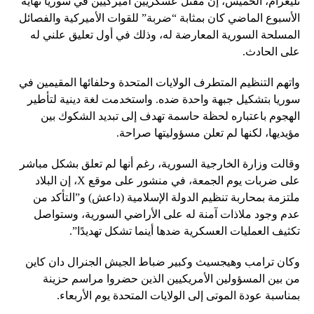
تليغرام، الخميس، إن مقتل عسكريين أميركيين في سوريا نهاية
الأسبوع الماضي كان بمثابة “ضربة” للقوات الأميركية والفصائل
المسلحة السورية المعارضة له، وذلك في أول تعليق علني له
على الحادث.
واتهم التنظيم المتطرف الولايات المتحدة وحلفائها المقيمين في
سوريا بتشكيل جبهة واحدة ضده. واستخدمت لغة دينية لتأطير
الهجوم باعتباره لحظة حاسمة تهدف إلى تبديد الشكوك بين
مؤيديها، لكنها لم تعلن مسؤوليتها صراحة.
وقالت وزارة الخارجية السورية، رغم أنها لم تعلق بشكل مباشر
على ضربات يوم الجمعة، في منشور على موقع X، إن البلاد
ملتزمة بمحاربة تنظيم الدولة الإسلامية (داعش) و”التأكد من
عدم وجود ملاذات آمنة له على الأراضي السورية، وستواصل
تكثيف العمليات العسكرية ضدها أينما تشكل تهديدًا”.
وكان ترامب وهيجسيث وكبير ضباط الجيش الجنرال دان كاين
من بين المسؤولين الأمريكيين الذين حضروا مراسم حزينة
بمناسبة عودة الموتى إلى الولايات المتحدة يوم الأربعاء.