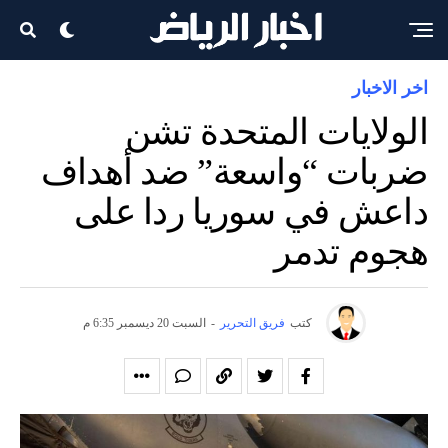
اخر الاخبار
الولايات المتحدة تشن
ضربات “واسعة” ضد أهداف
داعش في سوريا ردا على
هجوم تدمر
كتب
فريق التحرير
-
السبت 20 ديسمبر 6:35 م