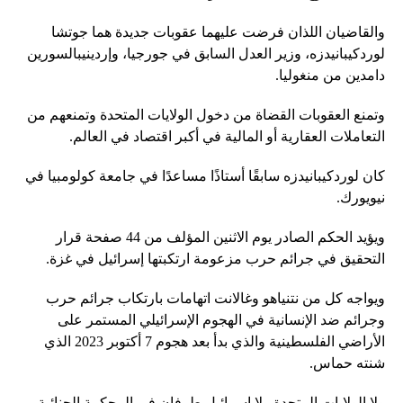
والقاضيان اللذان فرضت عليهما عقوبات جديدة هما جوتشا
لوردكيبانيدزه، وزير العدل السابق في جورجيا، وإردينيبالسورين
دامدين من منغوليا.
وتمنع العقوبات القضاة من دخول الولايات المتحدة وتمنعهم من
التعاملات العقارية أو المالية في أكبر اقتصاد في العالم.
كان لوردكيبانيدزه سابقًا أستاذًا مساعدًا في جامعة كولومبيا في
نيويورك.
ويؤيد الحكم الصادر يوم الاثنين المؤلف من 44 صفحة قرار
التحقيق في جرائم حرب مزعومة ارتكبتها إسرائيل في غزة.
ويواجه كل من نتنياهو وغالانت اتهامات بارتكاب جرائم حرب
وجرائم ضد الإنسانية في الهجوم الإسرائيلي المستمر على
الأراضي الفلسطينية والذي بدأ بعد هجوم 7 أكتوبر 2023 الذي
شنته حماس.
ولا الولايات المتحدة ولا إسرائيل طرفان في المحكمة الجنائية