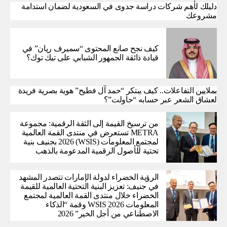
دليلك لأهم شركات دراسة جدوى في السعودية لضمان استدامة
مشروعك
كيف نجح صانع المحتوى “سميرف ريان” في
قيادة ذائقة الجمهور الشبابي على تيك توك؟
بملايين التفاعلات.. كيف يبتكر “حمد آل فطيح” هوية بصرية فريدة
لعشاق الشعر عبر حسابه “حاولت”؟
من ترسيخ القيمة إلى الثقة الرقمية: مجموعة
METRA تستعرض في منتدى القمة العالمية
لمجتمع المعلومات (WSIS) 2026 بجنيف بنية
تحتية للأصول الرقمية المدعومة بالذهب
الرؤية الخضراء لدولة الإمارات تتصدر المشهد
في جنيف: تعزيز البنية التحتية العالمية للقيمة
الخضراء خلال منتدى القمة العالمية لمجتمع
المعلومات WSIS 2026 وقمة “الذكاء
الاصطناعي من أجل الخير” 2026