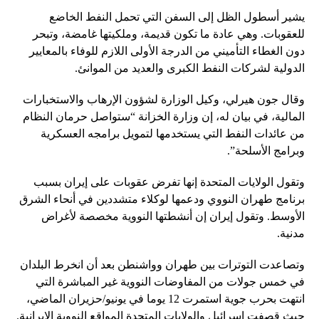
يشير أسطول الظل إلى السفن التي تحمل النفط الخاضع
للعقوبات. وهي عادة ما تكون قديمة، وملكيتها غامضة، وتبحر
دون الغطاء التأميني من الدرجة الأولى اللازم للوفاء بالمعايير
الدولية لشركات النفط الكبرى والعديد من الموانئ.
وقال جون هيرلي، وكيل الوزارة لشؤون الإرهاب والاستخبارات
المالية، في بيان له، إن وزارة الخزانة “ستواصل حرمان النظام
من عائدات النفط التي يستخدمها لتمويل برامجه العسكرية
وبرامج الأسلحة”.
وتقول الولايات المتحدة إنها تفرض عقوبات على إيران بسبب
برنامج طهران النووي ودعمها لوكلاء متشددين في أنحاء الشرق
الأوسط. وتقول إيران إن أنشطتها النووية مخصصة لأغراض
مدنية.
وتصاعدت التوترات بين طهران وواشنطن بعد أن انخرط البلدان
في خمس جولات من المفاوضات النووية غير المباشرة التي
انتهت بحرب جوية استمرت 12 يوما في يونيو/حزيران الماضي،
حيث قصفت إسرائيل والولايات المتحدة المواقع النووية الإيرانية.