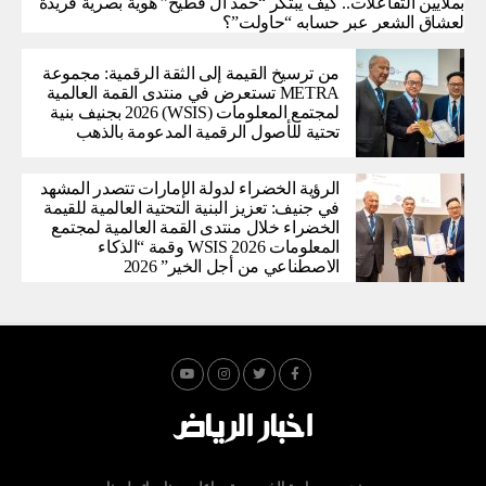
بملايين التفاعلات.. كيف يبتكر “حمد آل فطيح” هوية بصرية فريدة
لعشاق الشعر عبر حسابه “حاولت”؟
من ترسيخ القيمة إلى الثقة الرقمية: مجموعة
METRA تستعرض في منتدى القمة العالمية
لمجتمع المعلومات (WSIS) 2026 بجنيف بنية
تحتية للأصول الرقمية المدعومة بالذهب
الرؤية الخضراء لدولة الإمارات تتصدر المشهد
في جنيف: تعزيز البنية التحتية العالمية للقيمة
الخضراء خلال منتدى القمة العالمية لمجتمع
المعلومات WSIS 2026 وقمة “الذكاء
الاصطناعي من أجل الخير” 2026