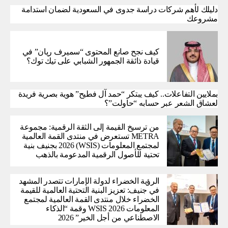
دليلك لأهم شركات دراسة جدوى في السعودية لضمان استدامة
مشروعك
كيف نجح صانع المحتوى “سميرف ريان” في
قيادة ذائقة الجمهور الشبابي على تيك توك؟
بملايين التفاعلات.. كيف يبتكر “حمد آل فطيح” هوية بصرية فريدة
لعشاق الشعر عبر حسابه “حاولت”؟
من ترسيخ القيمة إلى الثقة الرقمية: مجموعة
METRA تستعرض في منتدى القمة العالمية
لمجتمع المعلومات (WSIS) 2026 بجنيف بنية
تحتية للأصول الرقمية المدعومة بالذهب
الرؤية الخضراء لدولة الإمارات تتصدر المشهد
في جنيف: تعزيز البنية التحتية العالمية للقيمة
الخضراء خلال منتدى القمة العالمية لمجتمع
المعلومات WSIS 2026 وقمة “الذكاء
الاصطناعي من أجل الخير” 2026