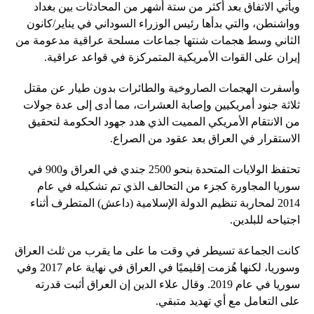
ويأتي الاتفاق بعد أكثر من ستة أشهر من المحادثات بين بغداد
وواشنطن، والتي بدأها رئيس الوزراء السوداني في يناير/كانون
الثاني وسط هجمات شنتها جماعات مسلحة عراقية مدعومة من
إيران على القوات الأمريكية المتمركزة في قواعد عراقية.
وأسفرت الهجمات الصاروخية والطائرات بدون طيار عن مقتل
ثلاثة جنود أمريكيين وإصابة العشرات، مما أدى إلى عدة جولات
من الانتقام الأمريكي المميت الذي هدد جهود الحكومة لتحقيق
الاستقرار في العراق بعد عقود من الصراع.
تحتفظ الولايات المتحدة بنحو 2500 جندي في العراق و900 في
سوريا المجاورة كجزء من التحالف الذي تم تشكيله في عام
2014 لمحاربة تنظيم الدولة الإسلامية (داعش) المتطرف أثناء
اجتياحه للبلدين.
كانت الجماعة تسيطر في وقت ما على ما يقرب من ثلث العراق
وسوريا، لكنها هُزمت إقليميًا في العراق في نهاية عام 2017 وفي
سوريا في عام 2019. وقال علاء الدين إن العراق أثبت قدرته
على التعامل مع أي تهديد متبقي.