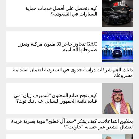
كيف تحصل على أفضل خدمات حماية
السيارات في السعودية؟
GAC تتجاوز حاجز 30 مليون مركبة وتعزز
طموحاتها العالمية
دليلك لأهم شركات دراسة جدوى في السعودية لضمان استدامة
مشروعك
كيف نجح صانع المحتوى “سميرف ريان” في
قيادة ذائقة الجمهور الشبابي على تيك توك؟
بملايين التفاعلات.. كيف يبتكر “حمد آل فطيح” هوية بصرية فريدة
لعشاق الشعر عبر حسابه “حاولت”؟