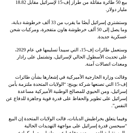
بيع 50 طائرة مقاتلة من طراز إف-15 لإسرائيل مقابل 18.82
مليار دولار.
وستشتري إسرائيل أيضًا ما يقرب من 33 ألف خرطوشة دبابة،
وما يصل إلى 50 ألف خرطوشة هاون متفجرة، ومركبات شحن
عسكرية جديدة.
وستعمل طائرات إف-15، التي سيبدأ تسليمها في عام 2029،
على تحديث الأسطول الحالي لإسرائيل، وتشتمل على رادار
ومعدات اتصالات آمنة.
وقالت وزارة الخارجية الأميركية في إشعارها بشأن طائرات
إف-15 التي تصنعها شركة بوينج: “الولايات المتحدة ملتزمة بأمن
إسرائيل، ومن الحيوي للمصالح الوطنية الأميركية مساعدة
إسرائيل على تطوير والحفاظ على قدرة قوية وجاهزة للدفاع عن
النفس”.
وفيما يتعلق بخراطيش الدبابات، قالت الولايات المتحدة إن البيع
“سيحسن قدرة إسرائيل على مواجهة التهديدات الحالية
والمستقبلية للعدو، ويعزز دفاعها عن وطنها، ويعمل كرادع