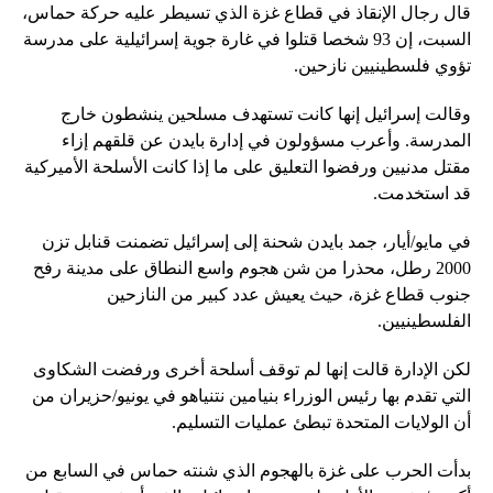
قال رجال الإنقاذ في قطاع غزة الذي تسيطر عليه حركة حماس،
السبت، إن 93 شخصا قتلوا في غارة جوية إسرائيلية على مدرسة
تؤوي فلسطينيين نازحين.
وقالت إسرائيل إنها كانت تستهدف مسلحين ينشطون خارج
المدرسة. وأعرب مسؤولون في إدارة بايدن عن قلقهم إزاء
مقتل مدنيين ورفضوا التعليق على ما إذا كانت الأسلحة الأميركية
قد استخدمت.
في مايو/أيار، جمد بايدن شحنة إلى إسرائيل تضمنت قنابل تزن
2000 رطل، محذرا من شن هجوم واسع النطاق على مدينة رفح
جنوب قطاع غزة، حيث يعيش عدد كبير من النازحين
الفلسطينيين.
لكن الإدارة قالت إنها لم توقف أسلحة أخرى ورفضت الشكاوى
التي تقدم بها رئيس الوزراء بنيامين نتنياهو في يونيو/حزيران من
أن الولايات المتحدة تبطئ عمليات التسليم.
بدأت الحرب على غزة بالهجوم الذي شنته حماس في السابع من