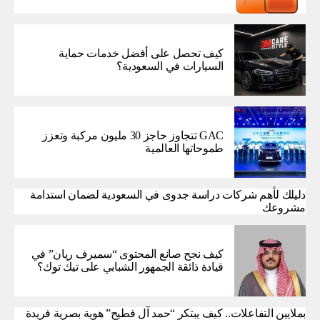
كيف تحصل على أفضل خدمات حماية
السيارات في السعودية؟
GAC تتجاوز حاجز 30 مليون مركبة وتعزز
طموحاتها العالمية
دليلك لأهم شركات دراسة جدوى في السعودية لضمان استدامة
مشروعك
كيف نجح صانع المحتوى “سميرف ريان” في
قيادة ذائقة الجمهور الشبابي على تيك توك؟
بملايين التفاعلات.. كيف يبتكر “حمد آل فطيح” هوية بصرية فريدة