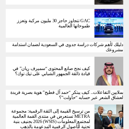
GAC تتجاوز حاجز 30 مليون مركبة وتعزز
طموحاتها العالمية
دليلك لأهم شركات دراسة جدوى في السعودية لضمان استدامة
مشروعك
كيف نجح صانع المحتوى “سميرف ريان” في
قيادة ذائقة الجمهور الشبابي على تيك توك؟
بملايين التفاعلات.. كيف يبتكر “حمد آل فطيح” هوية بصرية فريدة
لعشاق الشعر عبر حسابه “حاولت”؟
من ترسيخ القيمة إلى الثقة الرقمية: مجموعة
METRA تستعرض في منتدى القمة العالمية
لمجتمع المعلومات (WSIS) 2026 بجنيف بنية
تحتية للأصول الرقمية المدعومة بالذهب