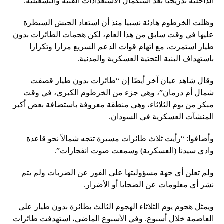
الداخلية تدريجيا بعد استكمال الاستعدادات الفنية والتشغيلية.
وظلت الخرطوم هادئة نسبيا منذ أن استعاد الجيش السيطرة
عليها في وقت سابق من هذا العام، لكن هجمات الطائرات بدون
طيار استمرت، مع اتهام قوات الدعم السريع مرارا وتكرارا
باستهداف البنية التحتية العسكرية والمدنية.
وقال شاهد عيان آخر أيضًا إن “طائرات بدون طيار قصفت
شمال أم درمان”، وهي جزء من الخرطوم الكبرى، في وقت
مبكر من يوم الثلاثاء، وهي منطقة معروفة باستضافة بعض أكبر
المنشآت العسكرية في السودان.
وأضافوا: “رأيت ثلاث طائرات مسيرة تتجه شمالاً نحو قاعدة
وادي سيدنا (العسكرية) وسمعت صوت انفجارات”.
ولم تعلن أي جهة مسؤوليتها على الفور عن الضربات ولم يتم
نشر أي معلومات عن الضحايا أو الأضرار.
ويمثل هجوم يوم الثلاثاء الهجوم الثالث بطائرة بدون طيار على
العاصمة خلال أسبوع. وفي الأسبوع الماضي، استهدفت طائرات