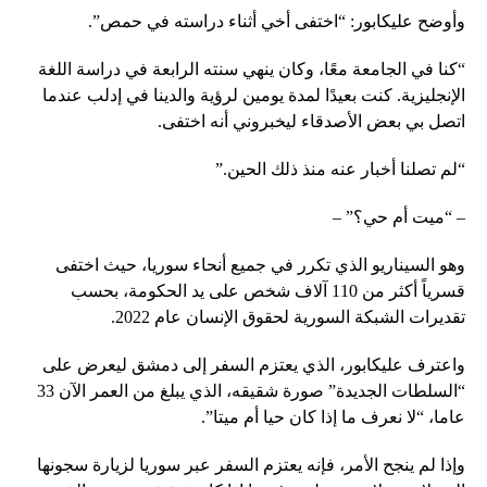
وأوضح عليكابور: “اختفى أخي أثناء دراسته في حمص”.
“كنا في الجامعة معًا، وكان ينهي سنته الرابعة في دراسة اللغة
الإنجليزية. كنت بعيدًا لمدة يومين لرؤية والدينا في إدلب عندما
اتصل بي بعض الأصدقاء ليخبروني أنه اختفى.
“لم تصلنا أخبار عنه منذ ذلك الحين.”
– “ميت أم حي؟” –
وهو السيناريو الذي تكرر في جميع أنحاء سوريا، حيث اختفى
قسرياً أكثر من 110 آلاف شخص على يد الحكومة، بحسب
تقديرات الشبكة السورية لحقوق الإنسان عام 2022.
واعترف عليكابور، الذي يعتزم السفر إلى دمشق ليعرض على
“السلطات الجديدة” صورة شقيقه، الذي يبلغ من العمر الآن 33
عاما، “لا نعرف ما إذا كان حيا أم ميتا”.
وإذا لم ينجح الأمر، فإنه يعتزم السفر عبر سوريا لزيارة سجونها