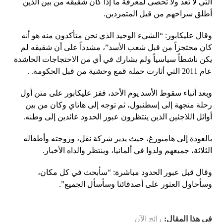
التي لا تعد ولا تحصى لمعرفة ما إذا كان شقيقه من بين الذين
أطلق سراحهم من قبل المتمردين.
وقال عليكابور: “الشيء الوحيد الذي نحن متأكدون منه هو أنه
كان محتجزاً من قبل شعب الأسد”، مشدداً على أن شقيقه لم
يكن ناشطاً سياسياً ولم يشارك في أي من الاحتجاجات الحاشدة
عام 2011 التي أثارت حملة قمع وحشية من قبل الحكومة. .
وبعد أنباء سقوط الأسد يوم الأحد، قفز عليكابور على متن أول
رحلة متجهة إلى إسطنبول، ثم توجه إلى هاتاي وكان من بين
أوائل اللاجئين الذين ينتظرون عبور الحدود عائدين إلى وطنه.
بالعودة إلى هامبورغ، حيث يدير شركة نقل، وزوجته وأطفاله
الثلاثة، جميعهم ولدوا في ألمانيا، وينتظر والداه الأخبار.
وقال قبل عبور الحدود مباشرة: “سأبحث في كل مكان،
وسأحاول العثور على أصدقائنا وسأسأل الجميع”.
في هذا المقال:
رائج الآن