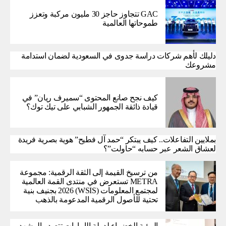
GAC تتجاوز حاجز 30 مليون مركبة وتعزز
طموحاتها العالمية
دليلك لأهم شركات دراسة جدوى في السعودية لضمان استدامة
مشروعك
كيف نجح صانع المحتوى “سميرف ريان” في
قيادة ذائقة الجمهور الشبابي على تيك توك؟
بملايين التفاعلات.. كيف يبتكر “حمد آل فطيح” هوية بصرية فريدة
لعشاق الشعر عبر حسابه “حاولت”؟
من ترسيخ القيمة إلى الثقة الرقمية: مجموعة
METRA تستعرض في منتدى القمة العالمية
لمجتمع المعلومات (WSIS) 2026 بجنيف بنية
تحتية للأصول الرقمية المدعومة بالذهب
الرؤية الخضراء لدولة الإمارات تتصدر المشهد