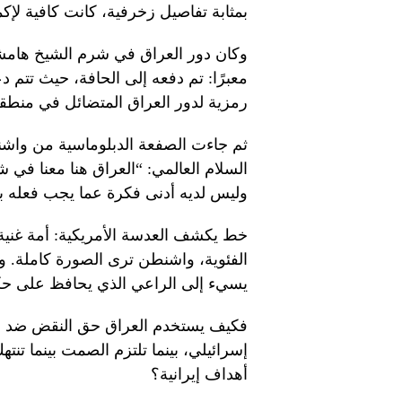
بمثابة تفاصيل زخرفية، كانت كافية لإكم
وكان دور العراق في شرم الشيخ هامشي
معبرًا: تم دفعه إلى الحافة، حيث تتم 
رمزية لدور العراق المتضائل في منطقة ل
ثم جاءت الصفعة الدبلوماسية من واشن
السلام العالمي: “العراق هنا معنا في ش
وليس لديه أدنى فكرة عما يجب فعله به
خط يكشف العدسة الأمريكية: أمة غنية ب
الفئوية، واشنطن ترى الصورة كاملة. 
يسيء إلى الراعي الذي يحافظ على حك
فكيف يستخدم العراق حق النقض ضد نت
إسرائيلي، بينما تلتزم الصمت بينما تنت
أهداف إيرانية؟