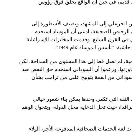
 قديم، في حين أن الواقع يحلق فوق رؤوس
يس الخزعلي إلى المشهد، ويضيف الأسطورة إلى
ن الرخيص للصحيفة، ادعى أن الموساد استخدم
ي في القرن السابع. وقدمت المخابرات الإسرائيلية
اشية: “تأسس الموساد عام 1949”.
همية، لم تصل قط إلى هذا المستوى من السذاجة. لكن
جاوزتها. وزعموا أن السوداني استخدم حق النقض ضد
لسوداني من القمة بتوبيخ علني من ترامب بشأن
الثقة التي تكمن وحدها يمكن بناء شعور خيالي
برافدا، حيث تحل الدعاية محل الدولة، ويتحول الوهم
دث لغة الخدمات الصحافية المدفوعة الأجر، الولاء