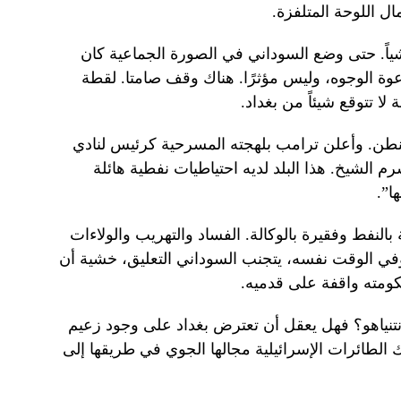
ال اللوحة المتلفزة.
اً. حتى وضع السوداني في الصورة الجماعية كان
دعوة الوجوه، وليس مؤثرًا. هناك وقف صامتا. لقطة
ا تتوقع شيئاً من بغداد.
طن. وأعلن ترامب بلهجته المسرحية كرئيس لنادي
رم الشيخ. هذا البلد لديه احتياطيات نفطية هائلة
ا”.
النفط وفقيرة بالوكالة. الفساد والتهريب والولاءات
وفي الوقت نفسه، يتجنب السوداني التعليق، خشية أن
ومته واقفة على قدميه.
نياهو؟ فهل يعقل أن تعترض بغداد على وجود زعيم
هك الطائرات الإسرائيلية مجالها الجوي في طريقها إلى