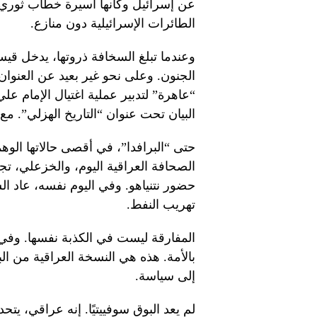
عن إسرائيل وكأنها أسيرة خطاب ثوري
الطائرات الإسرائيلية دون منازع.
وعندما تبلغ السخافة ذروتها، يدخل ق
الجنون. وعلى نحو غير بعيد عن العنوا
“عاهرة” لتدبير عملية اغتيال الإمام عل
البيان تحت عنوان “التاريخ الهزلي”. مع ح
حتى “البرافدا”، في أقصى حالاتها الو
الصحافة العراقية اليوم، والخزعلي، ت
حضور نتنياهو. وفي اليوم نفسه، عاد ا
تهريب النفط.
المفارقة ليست في الكذبة نفسها. وفي 
بالأمة. هذه هي النسخة العراقية من ال
إلى سياسة.
لم يعد البوق سوفييتيًا. إنه عراقي، يتح