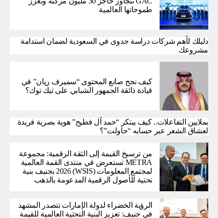
GAC تتجاوز حاجز 30 مليون مركبة وتعزز
طموحاتها العالمية
دليلك لأهم شركات دراسة جدوى في السعودية لضمان استدامة
مشروعك
كيف نجح صانع المحتوى “سميرف ريان” في
قيادة ذائقة الجمهور الشبابي على تيك توك؟
بملايين التفاعلات.. كيف يبتكر “حمد آل فطيح” هوية بصرية فريدة
لعشاق الشعر عبر حسابه “حاولت”؟
من ترسيخ القيمة إلى الثقة الرقمية: مجموعة
METRA تستعرض في منتدى القمة العالمية
لمجتمع المعلومات (WSIS) 2026 بجنيف بنية
تحتية للأصول الرقمية المدعومة بالذهب
الرؤية الخضراء لدولة الإمارات تتصدر المشهد
في جنيف: تعزيز البنية التحتية العالمية للقيمة