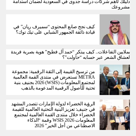
دليلك لأهم شركات دراسة جدوى في السعودية لضمان استدامة
مشروعك
كيف نجح صانع المحتوى “سميرف ريان” في
قيادة ذائقة الجمهور الشبابي على تيك توك؟
بملايين التفاعلات.. كيف يبتكر “حمد آل فطيح” هوية بصرية فريدة
لعشاق الشعر عبر حسابه “حاولت”؟
من ترسيخ القيمة إلى الثقة الرقمية: مجموعة
METRA تستعرض في منتدى القمة العالمية
لمجتمع المعلومات (WSIS) 2026 بجنيف بنية
تحتية للأصول الرقمية المدعومة بالذهب
الرؤية الخضراء لدولة الإمارات تتصدر المشهد
في جنيف: تعزيز البنية التحتية العالمية للقيمة
الخضراء خلال منتدى القمة العالمية لمجتمع
المعلومات WSIS 2026 وقمة “الذكاء
الاصطناعي من أجل الخير” 2026