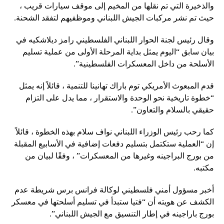
والذخيرة التي تم نقلها من المخيم إلى موقف سيارات قريب ،
حيث تم نشر مركبات الجيش اللبناني وموظفيهم لتفقد الشحنة.
وقال رئيس لجنة الحوار اللبناني الفلسطيني رامز ديلاشكيه في
بيان سابق “اليوم يمثل بداية المرحلة الأولى من عملية تسليم
الأسلحة من داخل المعسكرات الفلسطينية”.
قدم المبعوث الأمريكي توم باراك تهانينا للتنمية ، قائلاً إنه يمثل
“خطوة تاريخية نحو الوحدة والاستقرار ، مما يدل على التزام
حقيقي بالسلام والتعاون”.
كما رحب رئيس الوزراء اللبناني نواف سلام بهذه الخطوة ، قائلاً
إن “العملية ستكتمل بتسليم دفعات إضافية في الأسابيع المقبلة
من بورج البراجينه وغيرها من المعسكرات” ، وفقًا لبيان من
مكتبه.
أخبر مسؤول أمني فلسطيني لوكالة فرانس برس شريطة عدم
الكشف عن هويته أن “فتيا ستبدأ في تسليم أسلحتها في معسكر
بورج باراجينه في إطار التنسيق مع الجيش اللبناني”.