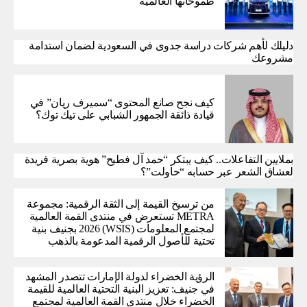
طموحاتها العالمية
دليلك لأهم شركات دراسة جدوى في السعودية لضمان استدامة
مشروعك
كيف نجح صانع المحتوى “سميرف ريان” في
قيادة ذائقة الجمهور الشبابي على تيك توك؟
بملايين التفاعلات.. كيف يبتكر “حمد آل فطيح” هوية بصرية فريدة
لعشاق الشعر عبر حسابه “حاولت”؟
من ترسيخ القيمة إلى الثقة الرقمية: مجموعة
METRA تستعرض في منتدى القمة العالمية
لمجتمع المعلومات (WSIS) 2026 بجنيف بنية
تحتية للأصول الرقمية المدعومة بالذهب
الرؤية الخضراء لدولة الإمارات تتصدر المشهد
في جنيف: تعزيز البنية التحتية العالمية للقيمة
الخضراء خلال منتدى القمة العالمية لمجتمع