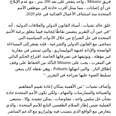
فريق Minurso ، واحد يتفجر على بعد 200 متر ، مع عدم الإبلاغ
عن أي إصابات ، مما يمثل أقرب حادثة إلى موظفي الأمم
المتحدة منذ استئناف الأعمال العدائية في عام 2020.
علق خالد تشيات ، أستاذ القانون الدولي والعلاقات الدولية ، أنه
“في حين أن التقرير يتضمن نقاطًا إيجابية فيما يتعلق برغبة الأمم
المتحدة في حل الصراع من خلال الأدوات السياسية التي
تتماشى مع القانون الدولي والشرعية ، فإنه يفتقر إلى المساءلة
الواضحة والإدانة لجبهة البوليساريو ، والتي تستمر في مقاربة
غير مؤهلة ، وتوثيقها في تصرفاتها الخاصة. اقتراح الحكم الذاتي
في المغرب ، يجب على Minurso التأكد من الحفاظ على وقف
إطلاق النار ، والتي انتهكها Polisario ، وهي نقطة كان ينبغي
تسليط الضوء عليها صراحة في التقرير. “
وأضاف تشيات: “من الأهمية بمكان إعادة تقييم المفاهيم
والصياغة والممارسات والمهام ، ولكي تكون الأمم المتحدة جادة
بشأن حل سلمي واحد ، مفاوضات ، يمكن تنفيذه. وإلا ، ستبقى
العملية ضمن إطار السلام الطقسي التابع للأمم المتحدة ، والذي
يتعارض مع الواقع الذي يتسبب فيه بوليزاريو مع الدعم المباشر