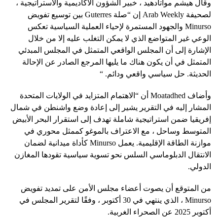
وقال هيشم مواتادهيد ، خبير الشؤون الأكاديمية والاستراتيجية ،
لصحيفة Arab Weekly إن “صلة Guterres بين توسيع تفويض
Minurso والجهود المستمرة لإحياء العملية السياسية تعكس
الوعي غير المتواضع الذي لا يمكن التغلب عليه إلا من خلال
الإشارة إلى أن المجلس الواقعي المتمثل في المجلس المبدئي
المتمثل في أن يكون هناك ما يليها المرجع الصادر عن الإحالة
الحديثة. حل سياسي واقعي ودائم. “
وأضاف Moatadhed أن “الاهتمام المتزايد في الولايات المتحدة
المشار إليه في التقرير يشير إلى إعادة وضع واشنطن في شمال
إفريقيا ضمن استراتيجية شاملة تهدف إلى استقرار البحر الأبيض
المتوسط ​​وساحل ، مع الاعتراف بالموغو كممثل محوري في
موازنة الطاقة الإقليمية. يعمل Minurso كأداة ميدانية لضمان
الانتقال الدبلوماسي السلس نحو تسوية سياسية تقودها المغازن
الدولي.
من المتوقع أن يصوت أعضاء مجلس الأمن على تمديد تفويض
Minurso ، الذي ينتهي في 30 أكتوبر ، وفقًا لتقرير المجلس في
أكتوبر 2025 عن الصحراء الغربية.