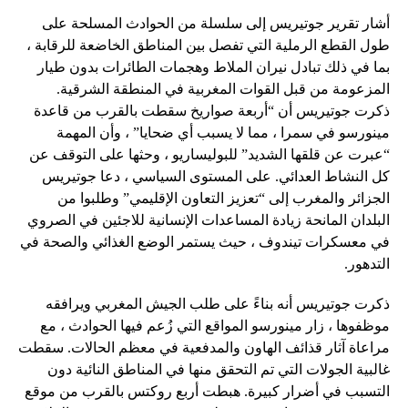
أشار تقرير جوتيريس إلى سلسلة من الحوادث المسلحة على
طول القطع الرملية التي تفصل بين المناطق الخاضعة للرقابة ،
بما في ذلك تبادل نيران الملاط وهجمات الطائرات بدون طيار
المزعومة من قبل القوات المغربية في المنطقة الشرقية.
ذكرت جوتيريس أن “أربعة صواريخ سقطت بالقرب من قاعدة
مينورسو في سمرا ، مما لا يسبب أي ضحايا” ، وأن المهمة
“عبرت عن قلقها الشديد” للبوليساريو ، وحثها على التوقف عن
كل النشاط العدائي. على المستوى السياسي ، دعا جوتيريس
الجزائر والمغرب إلى “تعزيز التعاون الإقليمي” وطلبوا من
البلدان المانحة زيادة المساعدات الإنسانية للاجئين في الصروي
في معسكرات تيندوف ، حيث يستمر الوضع الغذائي والصحة في
التدهور.
ذكرت جوتيريس أنه بناءً على طلب الجيش المغربي ويرافقه
موظفوها ، زار مينورسو المواقع التي زُعم فيها الحوادث ، مع
مراعاة آثار قذائف الهاون والمدفعية في معظم الحالات. سقطت
غالبية الجولات التي تم التحقق منها في المناطق النائية دون
التسبب في أضرار كبيرة. هبطت أربع روكتس بالقرب من موقع