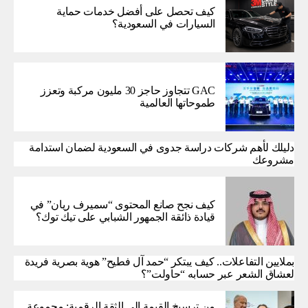
كيف تحصل على أفضل خدمات حماية
السيارات في السعودية؟
GAC تتجاوز حاجز 30 مليون مركبة وتعزز
طموحاتها العالمية
دليلك لأهم شركات دراسة جدوى في السعودية لضمان استدامة
مشروعك
كيف نجح صانع المحتوى “سميرف ريان” في
قيادة ذائقة الجمهور الشبابي على تيك توك؟
بملايين التفاعلات.. كيف يبتكر “حمد آل فطيح” هوية بصرية فريدة
لعشاق الشعر عبر حسابه “حاولت”؟
من ترسيخ القيمة إلى الثقة الرقمية: مجموعة