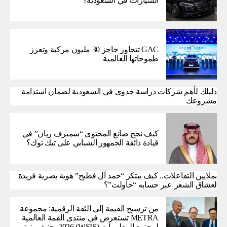
السيارات في السعودية؟
GAC تتجاوز حاجز 30 مليون مركبة وتعزز
طموحاتها العالمية
دليلك لأهم شركات دراسة جدوى في السعودية لضمان استدامة
مشروعك
كيف نجح صانع المحتوى “سميرف ريان” في
قيادة ذائقة الجمهور الشبابي على تيك توك؟
بملايين التفاعلات.. كيف يبتكر “حمد آل فطيح” هوية بصرية فريدة
لعشاق الشعر عبر حسابه “حاولت”؟
من ترسيخ القيمة إلى الثقة الرقمية: مجموعة
METRA تستعرض في منتدى القمة العالمية
لمجتمع المعلومات (WSIS) 2026 بجنيف بنية