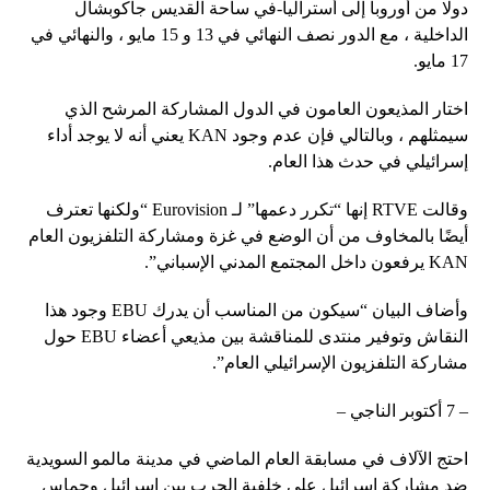
دولًا من أوروبا إلى أستراليا-في ساحة القديس جاكوبشال
الداخلية ، مع الدور نصف النهائي في 13 و 15 مايو ، والنهائي في
17 مايو.
اختار المذيعون العامون في الدول المشاركة المرشح الذي
سيمثلهم ، وبالتالي فإن عدم وجود KAN يعني أنه لا يوجد أداء
إسرائيلي في حدث هذا العام.
وقالت RTVE إنها “تكرر دعمها” لـ Eurovision “ولكنها تعترف
أيضًا بالمخاوف من أن الوضع في غزة ومشاركة التلفزيون العام
KAN يرفعون داخل المجتمع المدني الإسباني”.
وأضاف البيان “سيكون من المناسب أن يدرك EBU وجود هذا
النقاش وتوفير منتدى للمناقشة بين مذيعي أعضاء EBU حول
مشاركة التلفزيون الإسرائيلي العام”.
– 7 أكتوبر الناجي –
احتج الآلاف في مسابقة العام الماضي في مدينة مالمو السويدية
ضد مشاركة إسرائيل على خلفية الحرب بين إسرائيل وحماس