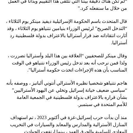
“لم تكن هناك دقيقة بيننا التي نتلقى هذا التقييم وبدأنا في العمل
من خلال ما سنفعله كرد.”
قال المتحدث باسم الحكومة الإسرائيلية ديفيد مينكر يوم الثلاثاء ،
“التدخل الصريح” لرئيس الوزراء بنيامين نتنياهو يوم الثلاثاء ، وقد
أثارت انتقاداته ضد قرار أستراليا بالاعتراف بدولة فلسطينية رد
أستراليا.
وقال مينكر للصحفيين “العلاقة بين هذا البلد وأستراليا تضررت ،
ولذا فمن نرحب أنه بعد تدخل رئيس الوزراء نتنياهو في الوقت
المناسب بأن هذه الإجراءات اتخذت حكومة أستراليا”.
هاجم نتنياهو شخصيا نظيره الأسترالي أنتوني ألبانيز ، ووصفه بأنه
“سياسي ضعيف خيانة إسرائيل وتخلي عن اليهود الأستراليين”
بشأن قراره بالاعتراف بدولة فلسطينية في الجمعية العامة
للأمم المتحدة في سبتمبر.
منذ أن بدأت حرب إسرائيل-غزة في أكتوبر 2023 ، تم استهداف
المنازل الأسترالية والمدارس والمعابد والسيارات في التخريب
المعادي للسامية والحرق العمد ، بينما ارتفعت الحوادث